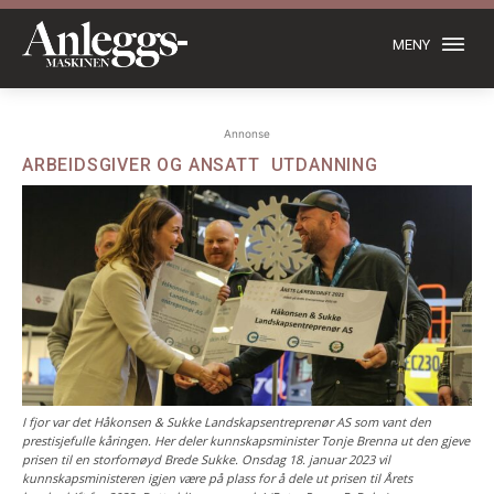
MENY
Annonse
ARBEIDSGIVER OG ANSATT
UTDANNING
I fjor var det Håkonsen & Sukke Landskapsentreprenør AS som vant den
prestisjefulle kåringen. Her deler kunnskapsminister Tonje Brenna ut den gjeve
prisen til en storfornøyd Brede Sukke. Onsdag 18. januar 2023 vil
kunnskapsministeren igjen være på plass for å dele ut prisen til Årets