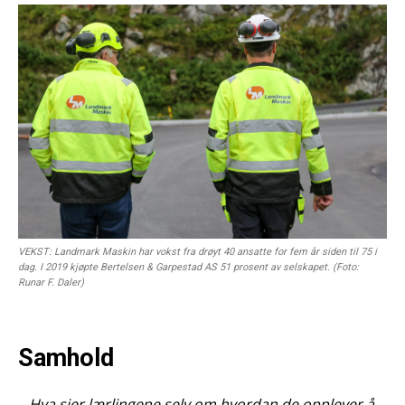
VEKST: Landmark Maskin har vokst fra drøyt 40 ansatte for fem år siden til 75 i
dag. I 2019 kjøpte Bertelsen & Garpestad AS 51 prosent av selskapet. (Foto:
Runar F. Daler)
Samhold
– Hva sier lærlingene selv om hvordan de opplever å