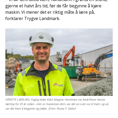
gjerne et halvt års tid, før de får begynne å kjøre
maskin. Vi mener det er riktig måte å lære på,
forklarer Trygve Landmark.
FØRSTE LÆRLING: Faglig leder Kåre Magnar Hestenes var bedriftens første
lærling for 25 år siden. «Her er maskinen din!» var det en som sa til ham, og så
var det bare å begynne og jobbe. (Foto: Runar F. Daler)