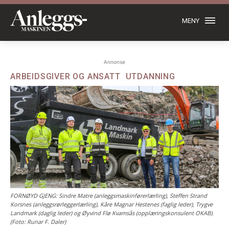
MENY
Annonse
ARBEIDSGIVER OG ANSATT
UTDANNING
FORNØYD GJENG: Sindre Matre (anleggsmaskinførerlærling), Steffen Strand
Korsnes (anleggsrørleggerlærling), Kåre Magnar Hestenes (faglig leder), Trygve
Landmark (daglig leder) og Øyvind Flø Kvamsås (opplæringskonsulent OKAB).
(Foto: Runar F. Daler)