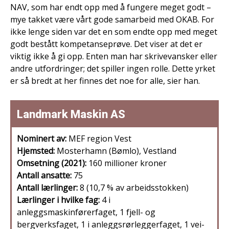
NAV, som har endt opp med å fungere meget godt –
mye takket være vårt gode samarbeid med OKAB. For
ikke lenge siden var det en som endte opp med meget
godt bestått kompetanseprøve. Det viser at det er
viktig ikke å gi opp. Enten man har skrivevansker eller
andre utfordringer; det spiller ingen rolle. Dette yrket
er så bredt at her finnes det noe for alle, sier han.
Landmark Maskin AS
Nominert av:
MEF region Vest
Hjemsted:
Mosterhamn (Bømlo), Vestland
Omsetning (2021):
160 millioner kroner
Antall ansatte:
75
Antall lærlinger:
8 (10,7 % av arbeidsstokken)
Lærlinger i hvilke fag:
4 i
anleggsmaskinførerfaget, 1 fjell- og
bergverksfaget, 1 i anleggsrørleggerfaget, 1 vei-