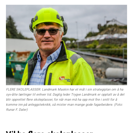
FLERE SKOLEPLASSER: Landmark Maskin har et mål i sin strategiplan om å ha
syv-åtte lærlinger til enhver tid. Daglig leder Trygve Landmark er opptatt av å det
blir opprettet flere skoleplasser, for når man må ha opp mot fire i snitt for å
komme inn på anleggsteknikk, så mister man mange gode fagarbeidere. (Foto:
Runar F. Daler)