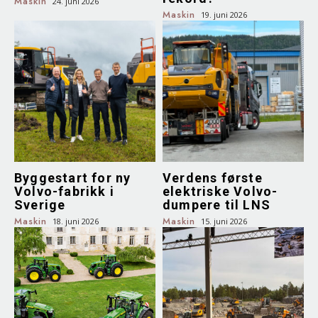
Maskin
24. juni 2026
Maskin
19. juni 2026
Byggestart for ny
Verdens første
Volvo-fabrikk i
elektriske Volvo-
Sverige
dumpere til LNS
Maskin
Maskin
18. juni 2026
15. juni 2026