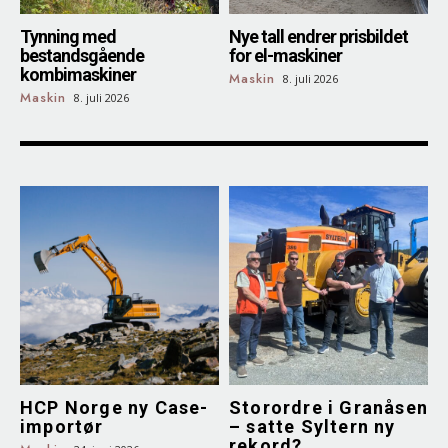
Tynning med
Nye tall endrer prisbildet
bestandsgående
for el-maskiner
kombimaskiner
Maskin
8. juli 2026
Maskin
8. juli 2026
HCP Norge ny Case-
Storordre i Granåsen
importør
– satte Syltern ny
rekord?