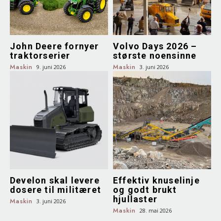
John Deere fornyer
Volvo Days 2026 –
traktorserier
største noensinne
Maskin
Maskin
9. juni 2026
3. juni 2026
Develon skal levere
Effektiv knuselinje
dosere til militæret
og godt brukt
hjullaster
Maskin
3. juni 2026
Maskin
28. mai 2026