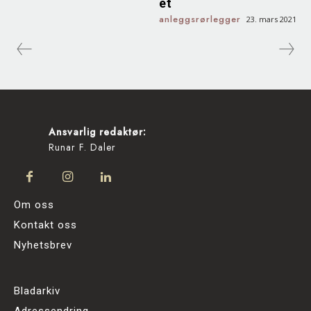
et
anleggsrørlegger
23. mars 2021
Ansvarlig redaktør:
Runar F. Daler
Om oss
Kontakt oss
Nyhetsbrev
Bladarkiv
Adressendring