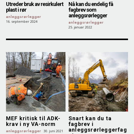
Utreder bruk av resirkulert
Nå kan du endelig få
plast i rør
fagbrev som
anleggsrørlegger
anleggsrørlegger
16. september 2024
anleggsrørlegger
25. januar 2022
MEF kritisk til ADK-
Snart kan du ta
krav i ny VA-norm
fagbrev i
anleggsrørleggerfag
anleggsrørlegger
30. juni 2021