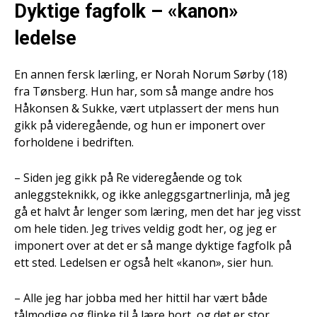
Dyktige fagfolk – «kanon»
ledelse
En annen fersk lærling, er Norah Norum Sørby (18)
fra Tønsberg. Hun har, som så mange andre hos
Håkonsen & Sukke, vært utplassert der mens hun
gikk på videregående, og hun er imponert over
forholdene i bedriften.
– Siden jeg gikk på Re videregående og tok
anleggsteknikk, og ikke anleggsgartnerlinja, må jeg
gå et halvt år lenger som læring, men det har jeg visst
om hele tiden. Jeg trives veldig godt her, og jeg er
imponert over at det er så mange dyktige fagfolk på
ett sted. Ledelsen er også helt «kanon», sier hun.
– Alle jeg har jobba med her hittil har vært både
tålmodige og flinke til å lære bort, og det er stor