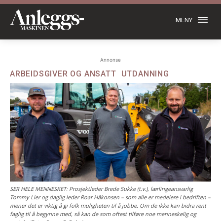
MENY
Annonse
ARBEIDSGIVER OG ANSATT
UTDANNING
SER HELE MENNESKET: Prosjektleder Brede Sukke (t.v.), lærlingeansvarlig
Tommy Lier og daglig leder Roar Håkonsen – som alle er medeiere i bedriften –
mener det er viktig å gi folk muligheten til å jobbe. Om de ikke kan bidra rent
faglig til å begynne med, så kan de som oftest tilføre noe menneskelig og