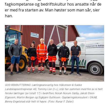
fagkompetanse og bedriftskultur hos ansatte når de
er med fra starten av. Man høster som man sår, sier
han.
GOD REKRUTTERING: Lærlingeansvarlig hos Håkonsen & Sukke
Landskapsentreprenør AS, Tommy Lier (t.v.), står her sammen med fire av ni helt
ferske lærlinger (av totalt 17) i bedriften; Norah Norum Sørby, Jakob Stein-
Elgesem, Martin Bergan og Sigbjørn Gulliksen. Opplæringskonsulent i OKAB,
Benny Engelstad står helt til høyre. (Foto: Runar F. Daler).