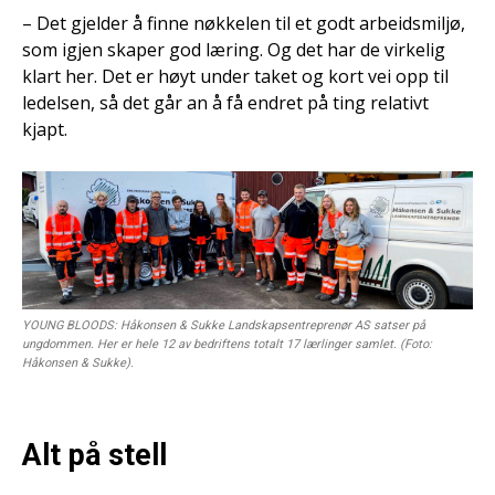
– Det gjelder å finne nøkkelen til et godt arbeidsmiljø,
som igjen skaper god læring. Og det har de virkelig
klart her. Det er høyt under taket og kort vei opp til
ledelsen, så det går an å få endret på ting relativt
kjapt.
YOUNG BLOODS: Håkonsen & Sukke Landskapsentreprenør AS satser på
ungdommen. Her er hele 12 av bedriftens totalt 17 lærlinger samlet. (Foto:
Håkonsen & Sukke).
Alt på stell