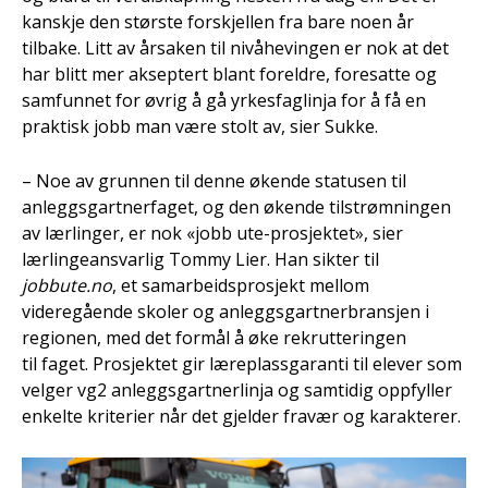
kanskje den største forskjellen fra bare noen år
tilbake. Litt av årsaken til nivåhevingen er nok at det
har blitt mer akseptert blant foreldre, foresatte og
samfunnet for øvrig å gå yrkesfaglinja for å få en
praktisk jobb man være stolt av, sier Sukke.
– Noe av grunnen til denne økende statusen til
anleggsgartnerfaget, og den økende tilstrømningen
av lærlinger, er nok «jobb ute-prosjektet», sier
lærlingeansvarlig Tommy Lier. Han sikter til
jobbute.no
, et samarbeidsprosjekt mellom
videregående skoler og anleggsgartnerbransjen i
regionen, med det formål å øke rekrutteringen
til faget. Prosjektet gir læreplassgaranti til elever som
velger vg2 anleggsgartnerlinja og samtidig oppfyller
enkelte kriterier når det gjelder fravær og karakterer.