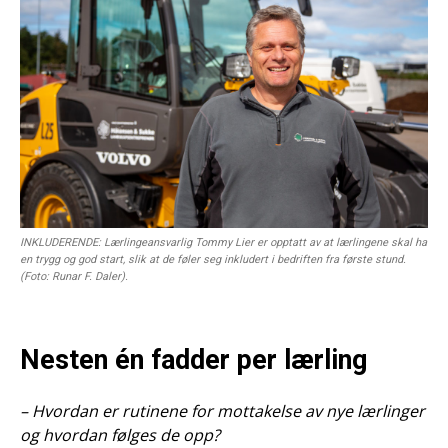
INKLUDERENDE: Lærlingeansvarlig Tommy Lier er opptatt av at lærlingene skal ha
en trygg og god start, slik at de føler seg inkludert i bedriften fra første stund.
(Foto: Runar F. Daler).
Nesten én fadder per lærling
– Hvordan er rutinene for mottakelse av nye lærlinger
og hvordan følges de opp?