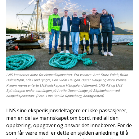
LNS-konsernet klare for ekspedisjonsstart: Fra venstre: Arnt Sture Falch, Brian
Holmstrøm, Eda Lund Lyngra, Geir Vidar Haugen, Oscar Hauge og Nora Vrenne
Kveum representerte LNS-selskapene Hålogaland Element, LNS AS og LNS
Spitsbergen under samlingen på Arctic Ocean Lodge på Skjoldehamn ved
ekspedisjonsstart. (Foto: Linn Cecilie Rønneberg, Andøyposten)
LNS sine ekspedisjonsdeltagere er ikke passasjerer,
men en del av mannskapet om bord, med all den
opplæring, oppgaver og ansvar det innebærer. For de
som får være med, er dette en sjelden anledning til å