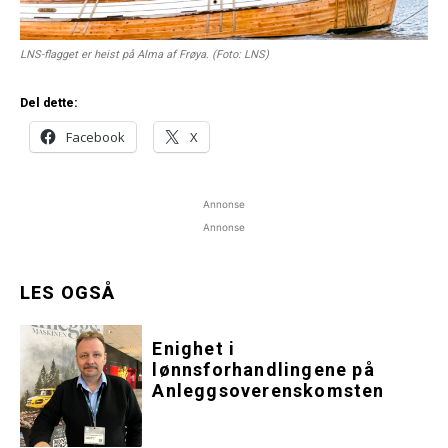
LNS-flagget er heist på Alma af Frøya. (Foto: LNS)
Del dette:
Facebook
X
Annonse
Annonse
LES OGSÅ
Enighet i
lønnsforhandlingene på
Anleggsoverenskomsten