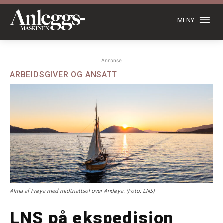
MENY
Annonse
ARBEIDSGIVER OG ANSATT
Alma af Frøya med midtnattsol over Andøya. (Foto: LNS)
LNS på ekspedisjon