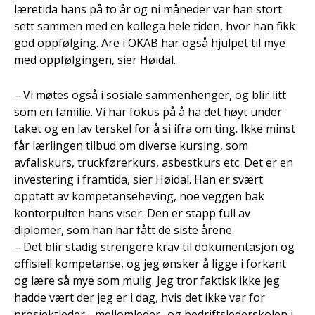
læretida hans på to år og ni måneder var han stort
sett sammen med en kollega hele tiden, hvor han fikk
god oppfølging. Are i OKAB har også hjulpet til mye
med oppfølgingen, sier Høidal.
– Vi møtes også i sosiale sammenhenger, og blir litt
som en familie. Vi har fokus på å ha det høyt under
taket og en lav terskel for å si ifra om ting. Ikke minst
får lærlingen tilbud om diverse kursing, som
avfallskurs, truckførerkurs, asbestkurs etc. Det er en
investering i framtida, sier Høidal. Han er svært
opptatt av kompetanseheving, noe veggen bak
kontorpulten hans viser. Den er stapp full av
diplomer, som han har fått de siste årene.
– Det blir stadig strengere krav til dokumentasjon og
offisiell kompetanse, og jeg ønsker å ligge i forkant
og lære så mye som mulig. Jeg tror faktisk ikke jeg
hadde vært der jeg er i dag, hvis det ikke var for
prosjektleder-, mellomleder- og bedriftslederskolen i