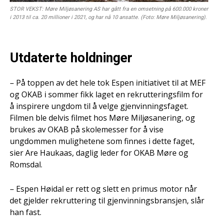
STOR VEKST: Møre Miljøsanering AS har gått fra en omsetning på 600.000 kroner
i 2013 til ca. 20 millioner i 2021, og har nå 10 ansatte. (Foto: Møre Miljøsanering).
Utdaterte holdninger
– På toppen av det hele tok Espen initiativet til at MEF
og OKAB i sommer fikk laget en rekrutteringsfilm for
å inspirere ungdom til å velge gjenvinningsfaget.
Filmen ble delvis filmet hos Møre Miljøsanering, og
brukes av OKAB på skolemesser for å vise
ungdommen mulighetene som finnes i dette faget,
sier Are Haukaas, daglig leder for OKAB Møre og
Romsdal.
– Espen Høidal er rett og slett en primus motor når
det gjelder rekruttering til gjenvinningsbransjen, slår
han fast.