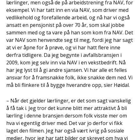
lærlinger, men også de på arbeidstrening fra NAV, for
eksempel. Vi har tatt inn en via NAV, som driver med
vedlikehold og forefallende arbeid, og nå har vi også
ansatt en pensjonist på over 70 år, som skal jobbe
sammen med og ta vare på han som kom fra NAV. Det
var NAV som henvendte seg til meg, fordi jeg har sagt
at vi er åpne for å prøve, og vi har hatt flere inne
derfra tidligere. Da jeg begynte i avfallsbransjen i
2009, kom jeg selv inn via NAV i en vekstbedrift. Nå
har jeg lyst til å gi andre sjansen. Vi har alle et felles
ansvar for å framsnakke folk, ikke snakke dem ned. Vi
må bli flinkere til å bygge hverandre opp, sier Høidal.
– Når det gjelder lærlinger, er det som sagt vanskelig
å få tak i. Jeg tror det kunne blitt mer attraktivt å bli
lærling i denne bransjen dersom folk visste mer om
hva vi egentlig driver med. Det var jo derfor vi fikk
laget den filmen. Jeg har også vært ivrig på sosiale
medier, hvor jeg har tatt bilder og skrevet om hva vi