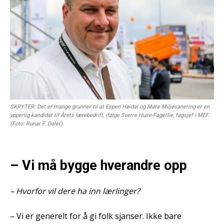
SKRYTER: Det er mange grunner til at Espen Høidal og Møre Miljøsanering er en
ypperlig kandidat til Årets lærebedrift, ifølge Sverre Huse-Fagerlie, fagsjef i MEF.
(Foto: Runar F. Daler).
– Vi må bygge hverandre opp
– Hvorfor vil dere ha inn lærlinger?
– Vi er generelt for å gi folk sjanser. Ikke bare