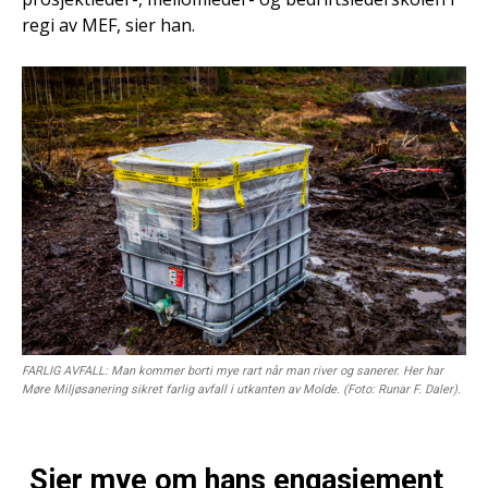
regi av MEF, sier han.
FARLIG AVFALL: Man kommer borti mye rart når man river og sanerer. Her har
Møre Miljøsanering sikret farlig avfall i utkanten av Molde. (Foto: Runar F. Daler).
Sier mye om hans engasjement