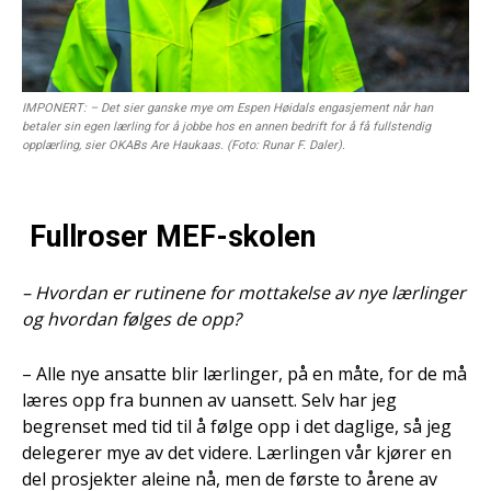
IMPONERT: – Det sier ganske mye om Espen Høidals engasjement når han
betaler sin egen lærling for å jobbe hos en annen bedrift for å få fullstendig
opplærling, sier OKABs Are Haukaas. (Foto: Runar F. Daler).
Fullroser MEF-skolen
– Hvordan er rutinene for mottakelse av nye lærlinger
og hvordan følges de opp?
– Alle nye ansatte blir lærlinger, på en måte, for de må
læres opp fra bunnen av uansett. Selv har jeg
begrenset med tid til å følge opp i det daglige, så jeg
delegerer mye av det videre. Lærlingen vår kjører en
del prosjekter aleine nå, men de første to årene av