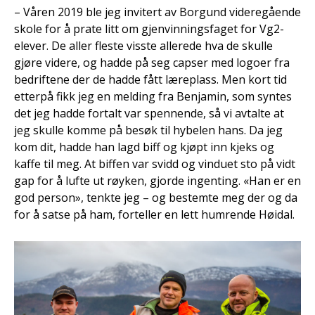
– Våren 2019 ble jeg invitert av Borgund videregående
skole for å prate litt om gjenvinningsfaget for Vg2-
elever. De aller fleste visste allerede hva de skulle
gjøre videre, og hadde på seg capser med logoer fra
bedriftene der de hadde fått læreplass. Men kort tid
etterpå fikk jeg en melding fra Benjamin, som syntes
det jeg hadde fortalt var spennende, så vi avtalte at
jeg skulle komme på besøk til hybelen hans. Da jeg
kom dit, hadde han lagd biff og kjøpt inn kjeks og
kaffe til meg. At biffen var svidd og vinduet sto på vidt
gap for å lufte ut røyken, gjorde ingenting. «Han er en
god person», tenkte jeg – og bestemte meg der og da
for å satse på ham, forteller en lett humrende Høidal.