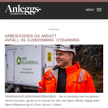
MENY
Annonse
ARBEIDSGIVER OG ANSATT
AVFALL OG GJENVINNING
UTDANNING
FRAMSNAKKER GJENVINNINGSBRANSJEN: – Det er uendelig med muligheter i
denne bransjen, og det er en bransje for alle, sier Espen Høidal, daglig leder i
Møre Miljøsanering AS. (Foto: Runar F. Daler).