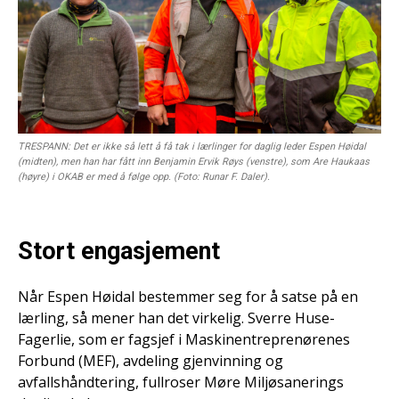
TRESPANN: Det er ikke så lett å få tak i lærlinger for daglig leder Espen Høidal
(midten), men han har fått inn Benjamin Ervik Røys (venstre), som Are Haukaas
(høyre) i OKAB er med å følge opp. (Foto: Runar F. Daler).
Stort engasjement
Når Espen Høidal bestemmer seg for å satse på en
lærling, så mener han det virkelig. Sverre Huse-
Fagerlie, som er fagsjef i Maskinentreprenørenes
Forbund (MEF), avdeling gjenvinning og
avfallshåndtering, fullroser Møre Miljøsanerings