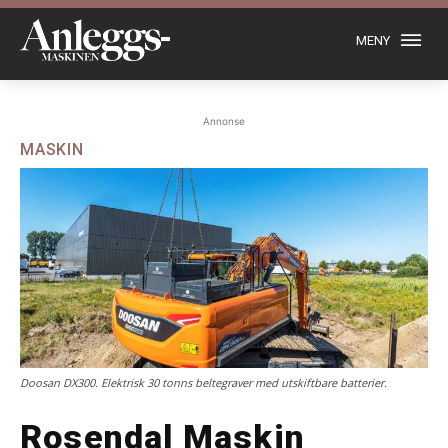
MENY
Annonse
MASKIN
Doosan DX300. Elektrisk 30 tonns beltegraver med utskiftbare batterier.
Rosendal Maskin