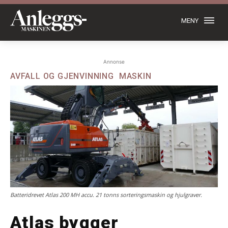
MENY
Annonse
AVFALL OG GJENVINNING
MASKIN
Batteridrevet Atlas 200 MH accu. 21 tonns sorteringsmaskin og hjulgraver.
Atlas bygger