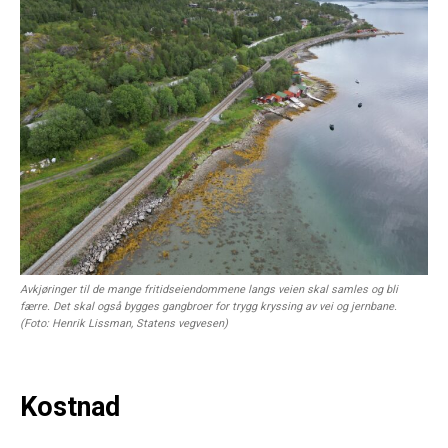
Avkjøringer til de mange fritidseiendommene langs veien skal samles og bli
færre. Det skal også bygges gangbroer for trygg kryssing av vei og jernbane.
(Foto: Henrik Lissman, Statens vegvesen)
Kostnad