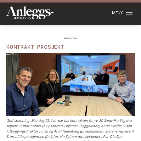
MENY
Annonse
KONTRAKT
PROSJEKT
God stemning: Mandag 23. februar ble kontrakten for rv. 80 Sandvika-Sagelva
signert. Rundt bordet (f.v.): Morten Tøgersen (byggeleder), Anne Grethe Olsen
(utbyggingsdirektør nord) og Arild Hegreberg (prosjektleder i Statens vegvesen).
Stort bilde på skjermen (f.v.): Jostein Syltern (prosjektleder), Per-Ola Bye