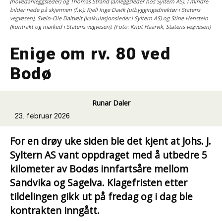
(hovedanleggsleder) og Thomas Strand (anleggsleder hos Syltern AS). I mindre
bilder nede på skjermen (f.v.): Kjell Inge Davik (utbyggingsdirektør i Statens
vegvesen), Svein-Ole Daltveit (kalkulasjonsleder i Syltern AS) og Stine Henstein
(kontrakt og marked i Statens vegvesen). (Foto: Knut Haarvik, Statens vegvesen)
Enige om rv. 80 ved
Bodø
Runar Daler
23. februar 2026
For en drøy uke siden ble det kjent at Johs. J.
Syltern AS vant oppdraget med å utbedre 5
kilometer av Bodøs innfartsåre mellom
Sandvika og Sagelva. Klagefristen etter
tildelingen gikk ut på fredag og i dag ble
kontrakten inngått.