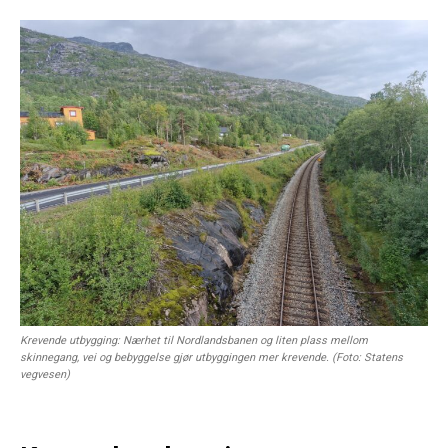
Krevende utbygging: Nærhet til Nordlandsbanen og liten plass mellom
skinnegang, vei og bebyggelse gjør utbyggingen mer krevende. (Foto: Statens
vegvesen)