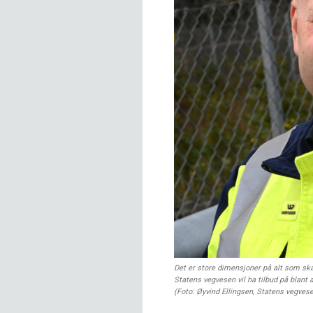
Det er store dimensjoner på alt som ska
Statens vegvesen vil ha tilbud på blant
(Foto: Øyvind Ellingsen, Statens vegves