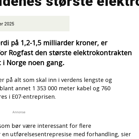
tidenes største elekt
er 2025
di på 1,2-1,5 milliarder kroner, er
or Rogfast den største elektrokontrakten
ut i Norge noen gang.
r på alt som skal inn i verdens lengste og
blant annet 1 353 000 meter kabel og 760
res i E07-entreprisen.
Annonse
som bør være interessant for flere
 en utførelsesentrepresise med forhandling, sier