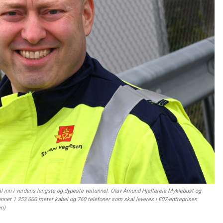
l inn i verdens lengste og dypeste veitunnel. Olav Amund Hjeltereie Myklebust og
 annet 1 353 000 meter kabel og 760 telefoner som skal leveres i E07-entreprisen.
en)