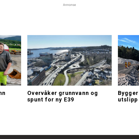
Annonse
nn
Overvåker grunnvann og
Bygger
spunt for ny E39
utslipp