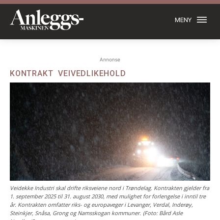
MENY
Annonse
KONTRAKT
VEIVEDLIKEHOLD
Veidekke Industri skal drifte riksveiene nord i Trøndelag. Kontrakten gjelder fra
1. september 2025 til 31. august 2030, med mulighet for forlengelse i inntil tre
år. Kontrakten omfatter riks- og europaveger i Levanger, Verdal, Inderøy,
Steinkjer, Snåsa, Grong og Namsskogan kommuner. (Foto: Bård Asle