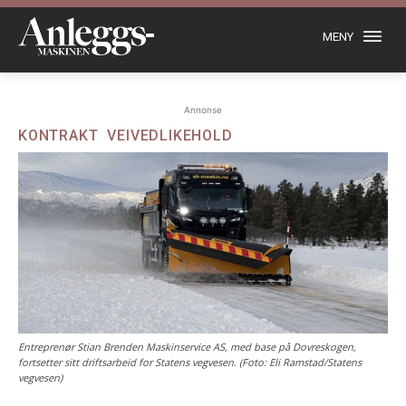
MENY
Annonse
KONTRAKT
VEIVEDLIKEHOLD
Entreprenør Stian Brenden Maskinservice AS, med base på Dovreskogen,
fortsetter sitt driftsarbeid for Statens vegvesen. (Foto: Eli Ramstad/Statens
vegvesen)