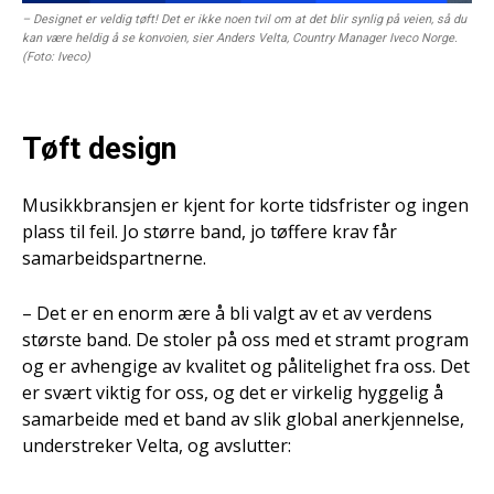
– Designet er veldig tøft! Det er ikke noen tvil om at det blir synlig på veien, så du
kan være heldig å se konvoien, sier Anders Velta, Country Manager Iveco Norge.
(Foto: Iveco)
Tøft design
Musikkbransjen er kjent for korte tidsfrister og ingen
plass til feil. Jo større band, jo tøffere krav får
samarbeidspartnerne.
– Det er en enorm ære å bli valgt av et av verdens
største band. De stoler på oss med et stramt program
og er avhengige av kvalitet og pålitelighet fra oss. Det
er svært viktig for oss, og det er virkelig hyggelig å
samarbeide med et band av slik global anerkjennelse,
understreker Velta, og avslutter: