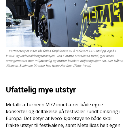
– Partnerskapet viser vår felles forpliktelse til å redusere CO2-utslipp, også i
kultur- og underholdningsbransjen. Ved å støtte Metallicas turné, gjør Iveco
arrangementet mer miljøvennlig og støtter bandets miljøengasjement, sier Håkan
Jönsson, Business Director hos Iveco Nordics. (Foto: Iveco)
Ufattelig mye utstyr
Metallica-turneen M72 innebærer både egne
konserter og deltakelse på festivaler rundt omkring i
Europa. Det betyr at Iveco-kjøretøyene både skal
frakte utstyr til festivalene, samt Metallicas helt egen