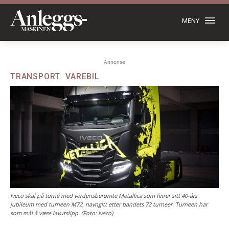
MENY
Annonse
TRANSPORT
VAREBIL
Iveco skal på turné med verdensberømte Metallica som feirer sitt 40-års
jubileum med turneen M72, navngitt etter bandets 72 turneer. Turneen har
som mål å være lavutslipp. (Foto: Iveco)