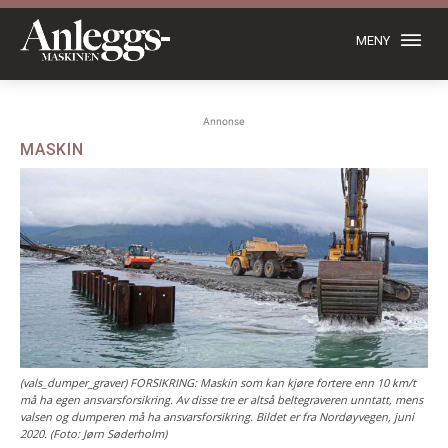
MENY
Annonse
MASKIN
(vals_dumper_graver) FORSIKRING: Maskin som kan kjøre fortere enn 10 km/t
må ha egen ansvarsforsikring. Av disse tre er altså beltegraveren unntatt, mens
valsen og dumperen må ha ansvarsforsikring. Bildet er fra Nordøyvegen, juni
2020. (Foto: Jørn Søderholm)