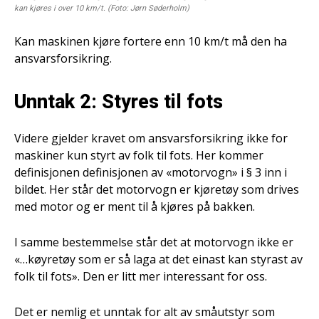
kan kjøres i over 10 km/t. (Foto: Jørn Søderholm)
Kan maskinen kjøre fortere enn 10 km/t må den ha
ansvarsforsikring.
Unntak 2: Styres til fots
Videre gjelder kravet om ansvarsforsikring ikke for
maskiner kun styrt av folk til fots. Her kommer
definisjonen definisjonen av «motorvogn» i § 3 inn i
bildet. Her står det motorvogn er kjøretøy som drives
med motor og er ment til å kjøres på bakken.
I samme bestemmelse står det at motorvogn ikke er
«…køyretøy som er så laga at det einast kan styrast av
folk til fots». Den er litt mer interessant for oss.
Det er nemlig et unntak for alt av småutstyr som