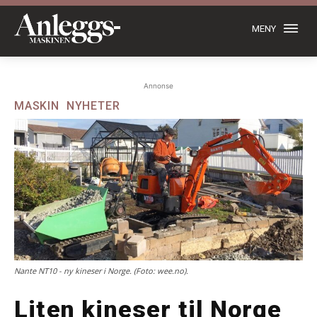
MENY
Annonse
MASKIN
NYHETER
Nante NT10 - ny kineser i Norge. (Foto: wee.no).
Liten kineser til Norge