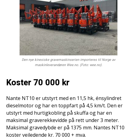
Den nye kinesiske gravemaskinserien importeres til Norge av
maskinleverandøren Wee.no. (Foto: wee.no).
Koster 70 000 kr
Nante NT10 er utstyrt med en 11,5 hk, énsylindret
dieselmotor og har en toppfart på 4,5 km/t. Den er
utstyrt med hurtigkobling på skuffa og har en
maksimal graverekkevidde på rett under 3 meter.
Maksimal gravedybde er på 1375 mm. Nantes NT10
koster veiledende kr. 70 000 + mva.