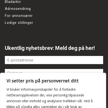
Bladarkiv
Adressendring
For annonsører
Ledige stillinger
Ukentlig nyhetsbrev: Meld deg på her!
Vi setter pris på personvernet ditt
Vi bruker informasjonskapsler for å forbedre
nettleseropplevelsen din, vise personlig tilpassede
annonser eller innhold og analysere trafikken vår. Ved å
klikke på «Godta alle» samtykker du i vår bruk av