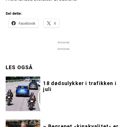
Del dette:
Facebook
X
Annonse
Annonse
LES OGSÅ
18 dødsulykker i trafikken i
juli
– Begrepet «kinakvalitet» er