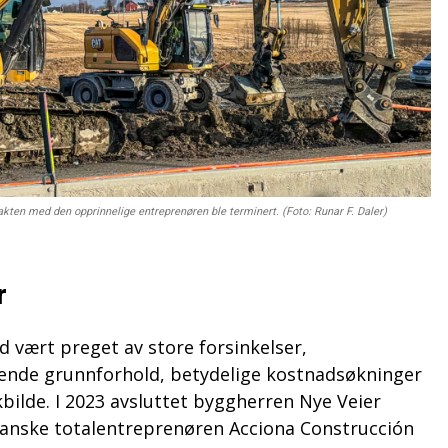
akten med den opprinnelige entreprenøren ble terminert. (Foto: Runar F. Daler)
r
id vært preget av store forsinkelser,
ende grunnforhold, betydelige kostnadsøkninger
kbilde. I 2023 avsluttet byggherren Nye Veier
anske totalentreprenøren Acciona Construcción