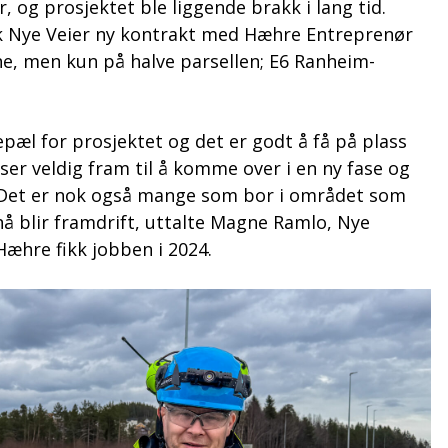
, og prosjektet ble liggende brakk i lang tid.
 Nye Veier ny kontrakt med Hæhre Entreprenør
ne, men kun på halve parsellen; E6 Ranheim-
lepæl for prosjektet og det er godt å få på plass
 ser veldig fram til å komme over i en ny fase og
. Det er nok også mange som bor i området som
 nå blir framdrift, uttalte Magne Ramlo, Nye
 Hæhre fikk jobben i 2024.