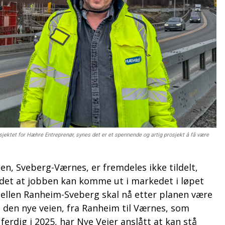
jektet for Hæhre Entreprenør, synes det er et spennende og artig prosjekt å få være
n, Sveberg-Værnes, er fremdeles ikke tildelt,
det at jobben kan komme ut i markedet i løpet
sellen Ranheim-Sveberg skal nå etter planen være
e den nye veien, fra Ranheim til Værnes, som
ferdig i 2025, har Nye Veier anslått at kan stå