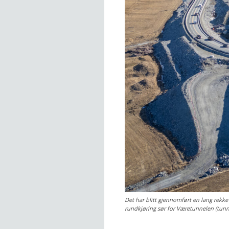
Det har blitt gjennomført en lang rekke 
rundkjøring sør for Væretunnelen (tunne