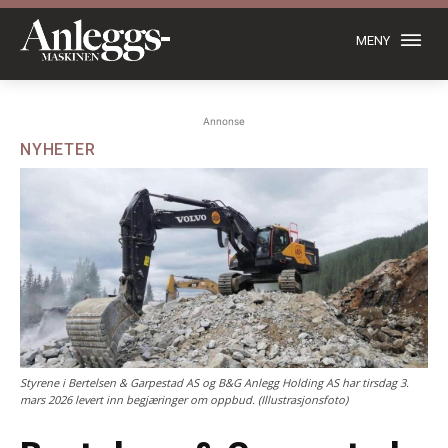
MENY
Annonse
NYHETER
Styrene i Bertelsen & Garpestad AS og B&G Anlegg Holding AS har tirsdag 3.
mars 2026 levert inn begjæringer om oppbud. (Illustrasjonsfoto)