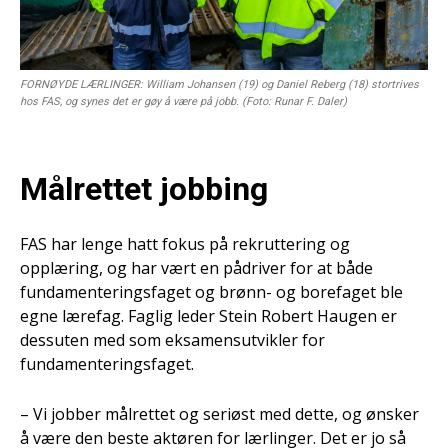
FORNØYDE LÆRLINGER: William Johansen (19) og Daniel Reberg (18) stortrives
hos FAS, og synes det er gøy å være på jobb. (Foto: Runar F. Daler)
Målrettet jobbing
FAS har lenge hatt fokus på rekruttering og
opplæring, og har vært en pådriver for at både
fundamenteringsfaget og brønn- og borefaget ble
egne lærefag. Faglig leder Stein Robert Haugen er
dessuten med som eksamensutvikler for
fundamenteringsfaget.
– Vi jobber målrettet og seriøst med dette, og ønsker
å være den beste aktøren for lærlinger. Det er jo så