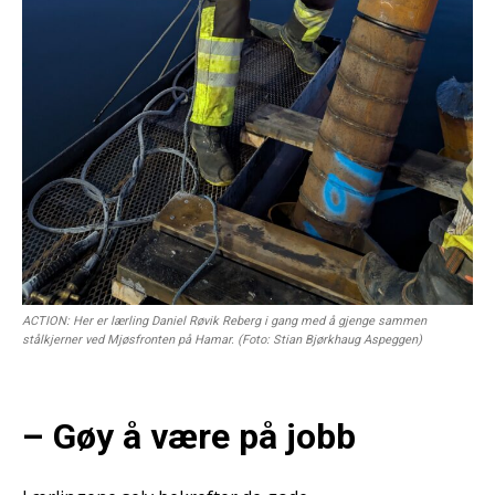
ACTION: Her er lærling Daniel Røvik Reberg i gang med å gjenge sammen
stålkjerner ved Mjøsfronten på Hamar. (Foto: Stian Bjørkhaug Aspeggen)
– Gøy å være på jobb