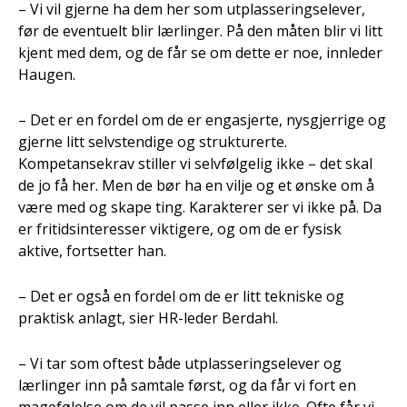
– Vi vil gjerne ha dem her som utplasseringselever,
før de eventuelt blir lærlinger. På den måten blir vi litt
kjent med dem, og de får se om dette er noe, innleder
Haugen.
– Det er en fordel om de er engasjerte, nysgjerrige og
gjerne litt selvstendige og strukturerte.
Kompetansekrav stiller vi selvfølgelig ikke – det skal
de jo få her. Men de bør ha en vilje og et ønske om å
være med og skape ting. Karakterer ser vi ikke på. Da
er fritidsinteresser viktigere, og om de er fysisk
aktive, fortsetter han.
– Det er også en fordel om de er litt tekniske og
praktisk anlagt, sier HR-leder Berdahl.
– Vi tar som oftest både utplasseringselever og
lærlinger inn på samtale først, og da får vi fort en
magefølelse om de vil passe inn eller ikke. Ofte får vi