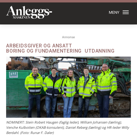
MENY
Annonse
ARBEIDSGIVER OG ANSATT
BORING OG FUNDAMENTERING
UTDANNING
NOMINERT: Stein Robert Haugen (faglig leder), William Johansen (lærling),
Venche Kulbotten (OKAB-konsulent), Daniel Reberg (lærling) og HR-leder Willy
Berdahl. (Foto: Runar F. Daler)