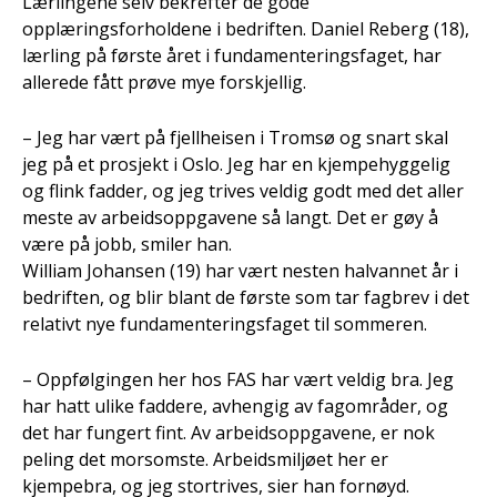
Lærlingene selv bekrefter de gode
opplæringsforholdene i bedriften. Daniel Reberg (18),
lærling på første året i fundamenteringsfaget, har
allerede fått prøve mye forskjellig.
– Jeg har vært på fjellheisen i Tromsø og snart skal
jeg på et prosjekt i Oslo. Jeg har en kjempehyggelig
og flink fadder, og jeg trives veldig godt med det aller
meste av arbeidsoppgavene så langt. Det er gøy å
være på jobb, smiler han.
William Johansen (19) har vært nesten halvannet år i
bedriften, og blir blant de første som tar fagbrev i det
relativt nye fundamenteringsfaget til sommeren.
– Oppfølgingen her hos FAS har vært veldig bra. Jeg
har hatt ulike faddere, avhengig av fagområder, og
det har fungert fint. Av arbeidsoppgavene, er nok
peling det morsomste. Arbeidsmiljøet her er
kjempebra, og jeg stortrives, sier han fornøyd.