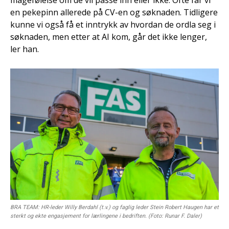
en pekepinn allerede på CV-en og søknaden. Tidligere
kunne vi også få et inntrykk av hvordan de ordla seg i
søknaden, men etter at AI kom, går det ikke lenger,
ler han.
BRA TEAM: HR-leder Willy Berdahl (t.v.) og faglig leder Stein Robert Haugen har et
sterkt og ekte engasjement for lærlingene i bedriften. (Foto: Runar F. Daler)