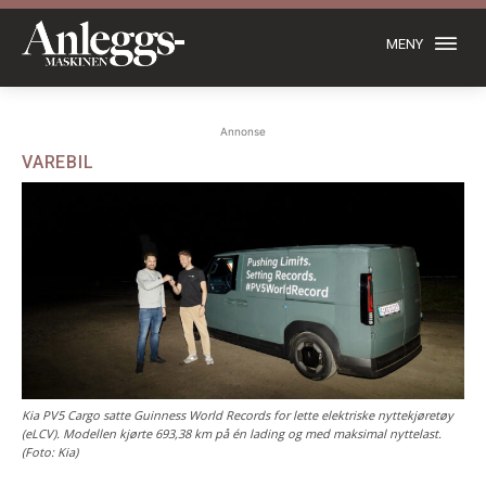
MENY
Annonse
VAREBIL
Kia PV5 Cargo satte Guinness World Records for lette elektriske nyttekjøretøy
(eLCV). Modellen kjørte 693,38 km på én lading og med maksimal nyttelast.
(Foto: Kia)