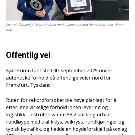
En stolt Europasjef Marc Hedrich med Guinness World Records-tittelen. (Foto:
Kia)
Offentlig vei
Kjøreturen fant sted 30. september 2025 under
autentiske forhold på offentlige veier nord for
Frankfurt, Tyskland.
Ruten for rekordforsøket ble nøye planlagt for å
etterligne virkelige forhold innen levering og
logistikk. Testruten var en 58,2 km lang urban
rundløype med trafikklys, veikryss, rundkjøringer og
typisk bytrafikk, og hadde en høydeforskjell på omlag