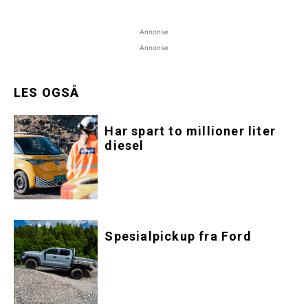
Annonse
Annonse
LES OGSÅ
Har spart to millioner liter
diesel
Spesialpickup fra Ford