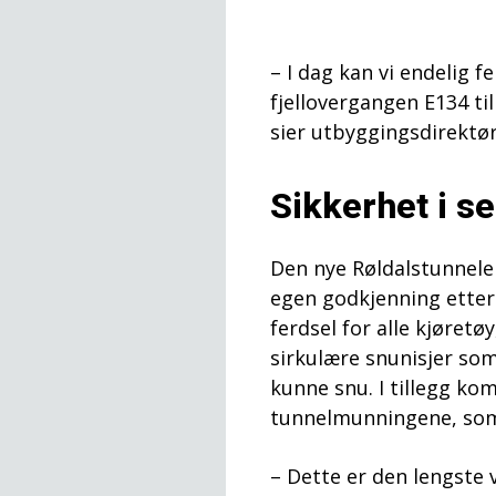
– I dag kan vi endelig f
fjellovergangen E134 ti
sier utbyggingsdirektør
Sikkerhet i s
Den nye Røldalstunnelen
egen godkjenning etter 
ferdsel for alle kjøretø
sirkulære snunisjer so
kunne snu. I tillegg ko
tunnelmunningene, som v
– Dette er den lengste 