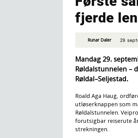
Første sa
fjerde le
Runar Daler
29. sep
Mandag 29. septembe
Røldalstunnelen – 
Røldal–Seljestad.
Roald Aga Haug, ordfør
utløserknappen som mar
Røldalstunnelen. Veipro
forutsigbar reiserute 
strekningen.