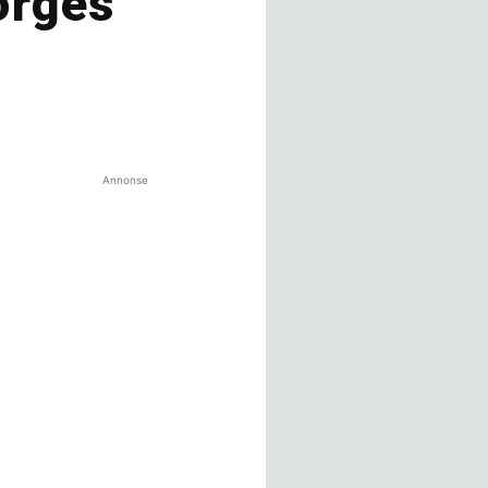
orges
Annonse