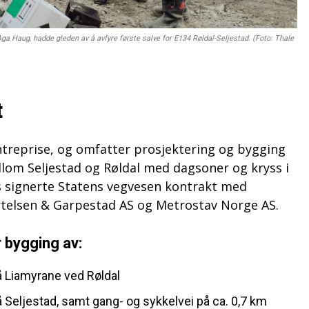
a Haug, hadde gleden av å avfyre første salve for E134 Røldal-Seljestad. (Foto: Thale
t
ntreprise, og omfatter prosjektering og bygging
llom Seljestad og Røldal med dagsoner og kryss i
s signerte Statens vegvesen kontrakt med
rtelsen & Garpestad AS og Metrostav Norge AS.
 bygging av:
å Liamyrane ved Røldal
å Seljestad, samt gang- og sykkelvei på ca. 0,7 km