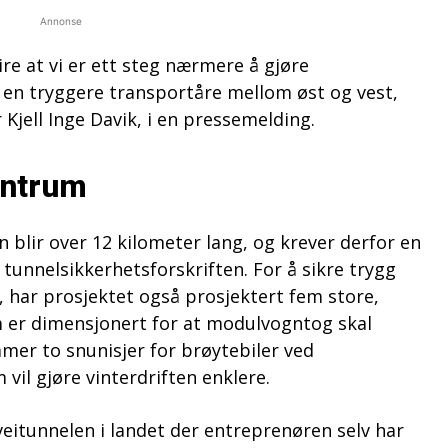
Annonse
eire at vi er ett steg nærmere å gjøre
l en tryggere transportåre mellom øst og vest,
 Kjell Inge Davik, i en pressemelding.
entrum
 blir over 12 kilometer lang, og krever derfor en
tunnelsikkerhetsforskriften. For å sikre trygg
y, har prosjektet også prosjektert fem store,
m er dimensjonert for at modulvogntog skal
mmer to snunisjer for brøytebiler ved
il gjøre vinterdriften enklere.
veitunnelen i landet der entreprenøren selv har