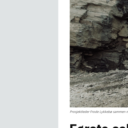
Prosjektleder Frode Lykkebø sammen med 