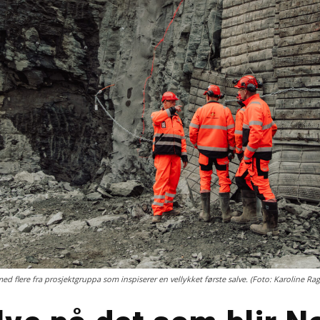
flere fra prosjektgruppa som inspiserer en vellykket første salve. (Foto: Karoline Rag