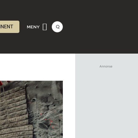
NNENT
MENY
Annonse