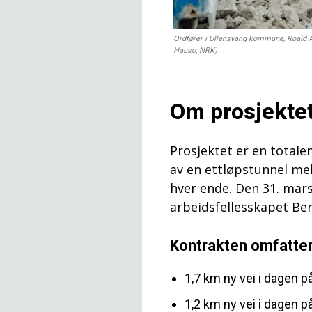
Ordfører i Ullensvang kommune, Roald Ag
Hauso, NRK)
Om prosjekte
Prosjektet er en totale
av en ettløpstunnel me
hver ende. Den 31. mar
arbeidsfellesskapet Be
Kontrakten omfatter
1,7 km ny vei i dagen p
1,2 km ny vei i dagen p