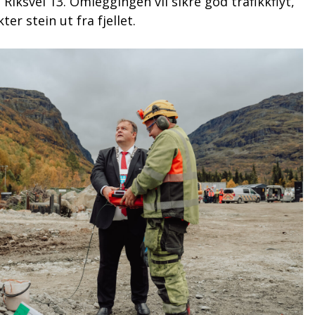
 Riksvei 13. Omleggingen vil sikre god trafikkflyt,
r stein ut fra fjellet.