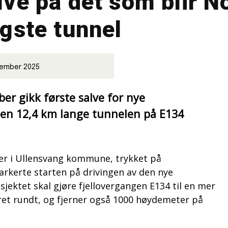
lve på det som blir N
ngste tunnel
tember 2025
r gikk første salve for nye
den 12,4 km lange tunnelen på E134
er i Ullensvang kommune, trykket på
kerte starten på drivingen av den nye
sjektet skal gjøre fjellovergangen E134 til en mer
året rundt, og fjerner også 1000 høydemeter på