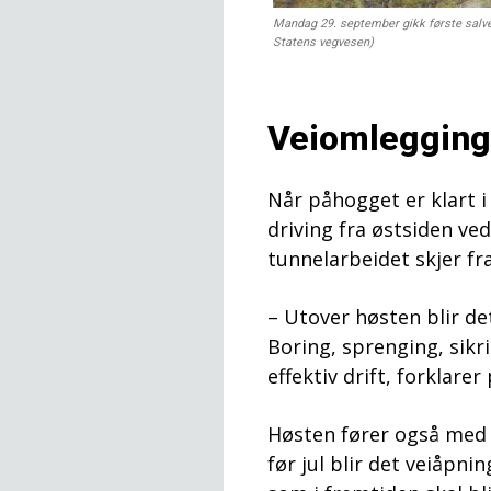
Mandag 29. september gikk første salve f
Statens vegvesen)
Veiomlegging 
Når påhogget er klart i
driving fra østsiden ve
tunnelarbeidet skjer fr
– Utover høsten blir de
Boring, sprenging, sikr
effektiv drift, forklare
Høsten fører også med s
før jul blir det veiåpn