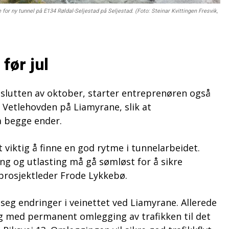
or ny tunnel på E134 Røldal-Seljestad på Seljestad. (Foto: Steinar Kvittingen Fresvik,
før jul
 slutten av oktober, starter entreprenøren også
d Vetlehovden på Liamyrane, slik at
a begge ender.
t viktig å finne en god rytme i tunnelarbeidet.
ing og utlasting må gå sømløst for å sikre
r prosjektleder Frode Lykkebø.
eg endringer i veinettet ved Liamyrane. Allerede
ing med permanent omlegging av trafikken til det