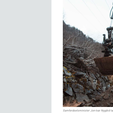
Samferdselsminister Jon-Ivar Nygård ta