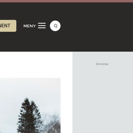
NENT
MENY
Annonse