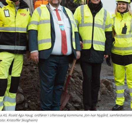
 Risa AS, Roald Aga Haug, ordfører i Ullensvang kommune, Jon-Ivar Nygård, samferdselsmi
oto: Kristoffer Skogheim)