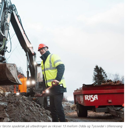
r første spadetak på utbedringen av riksvei 13 mellom Odda og Tyssedal i Ullensvang