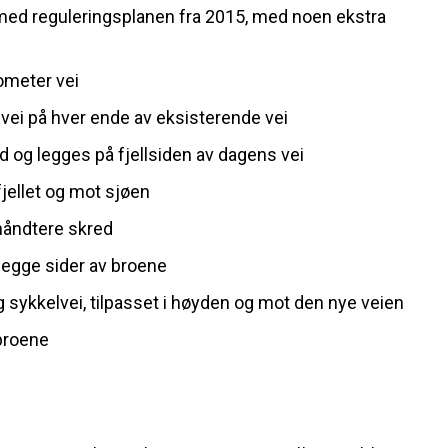
 med reguleringsplanen fra 2015, med noen ekstra
ometer vei
 vei på hver ende av eksisterende vei
ed og legges på fjellsiden av dagens vei
jellet og mot sjøen
 håndtere skred
begge sider av broene
g sykkelvei, tilpasset i høyden og mot den nye veien
broene