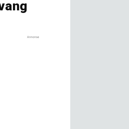
svang
Annonse