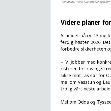
kommune. (Foto: Kristoffer Skogheim)
Videre planer for
Arbeidet på rv. 13 mell
ferdig høsten 2026. Det
forbedre sikkerheten o
– Vi jobber med konkret
risikoen for ras og skre
sikre mot ras sør for O
mellom Vasstun og Laus
trolig vårt neste arbeid
Mellom Odda og Tysseda