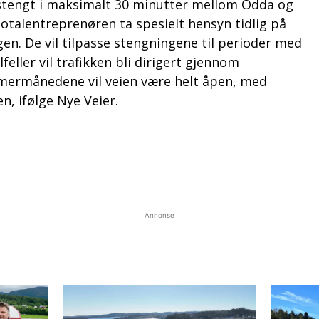
e stengt i maksimalt 30 minutter mellom Odda og
 totalentreprenøren ta spesielt hensyn tidlig på
n. De vil tilpasse stengningene til perioder med
lfeller vil trafikken bli dirigert gjennom
mermånedene vil veien være helt åpen, med
n, ifølge Nye Veier.
Annonse