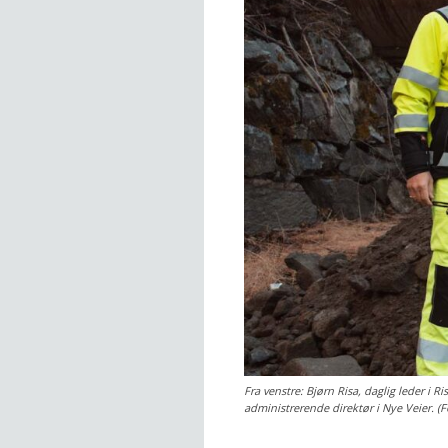
Fra venstre: Bjørn Risa, daglig leder i
administrerende direktør i Nye Veier. (F