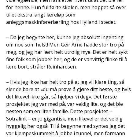
videregående, men fant etter hvert ut at det ble feil
for henne. Hun fullførte skolen, men hoppet så over
til et ekstra langt læreløp som
anleggsmaskinførerlærling hos Hylland i stedet.
– Da jeg begynte her, kunne jeg absolutt ingenting
om noe som helst! Men Geir Arne hadde stor tro på
meg, og jeg har lært helt utrolig mye. Det er helt sykt
fine folk som jobber her, og de er vanvittig flinke til å
lære bort, stråler Reinhardsen.
– Hvis jeg ikke har helt tro på at jeg vil klare ting, så
sier de bare at «du må prøve å gjøre ditt beste, og hvis
det likevel ikke går, så hjelper vi deg». Det første
prosjektet jeg var med på, var veldig lite, og det ble
nesten som en liten familie. Dette prosjektet –
Sotralink – er jo gigantisk, men likevel er det veldig
hyggelig her også. Til å begynne med syntes jeg det
var kjempeskummelt å jobbe i tunnel, men formann