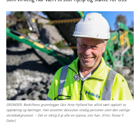
GRÜNDER: Bedriftens grunnlegger Geir Arne Hylland har alltid vært opptatt av
opplæring og lærlinger. Han ansetter dessuten stadig personer uten den vanlige
skolebakgrunnen. – Det er viktig å gi alle en sjanse, sier han. (Foto: Runar F.
Daler)