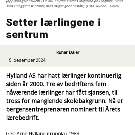
(opplæringskonsulent i OKAB). I hytta: Mattias Augestad (tok fagbrev i våres
som anleggsmaskinfører, med meget godt bestått). (Foto: Runar F. Daler)
Setter lærlingene i
sentrum
Runar Daler
5. desember 2024
Hylland AS har hatt lærlinger kontinuerlig
siden år 2000. Tre av bedriftens fem
nåværende lærlinger har fått sjansen, til
tross for manglende skolebakgrunn. Nå er
bergensentreprenøren nominert til Årets
lærebedrift.
Geir Arne Hylland grunnla i 1988