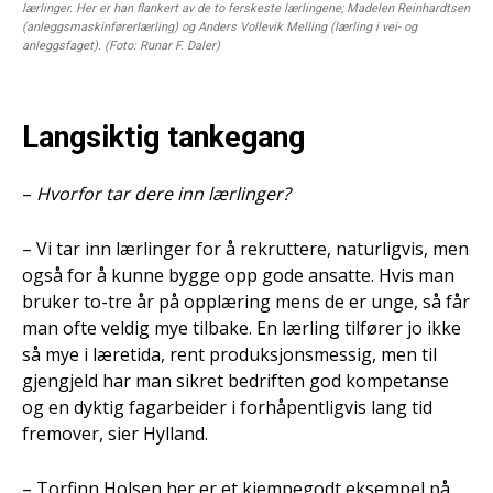
lærlinger. Her er han flankert av de to ferskeste lærlingene; Madelen Reinhardtsen
(anleggsmaskinførerlærling) og Anders Vollevik Melling (lærling i vei- og
anleggsfaget). (Foto: Runar F. Daler)
Langsiktig tankegang
–
Hvorfor tar dere inn lærlinger?
– Vi tar inn lærlinger for å rekruttere, naturligvis, men
også for å kunne bygge opp gode ansatte. Hvis man
bruker to-tre år på opplæring mens de er unge, så får
man ofte veldig mye tilbake. En lærling tilfører jo ikke
så mye i læretida, rent produksjonsmessig, men til
gjengjeld har man sikret bedriften god kompetanse
og en dyktig fagarbeider i forhåpentligvis lang tid
fremover, sier Hylland.
– Torfinn Holsen her er et kjempegodt eksempel på