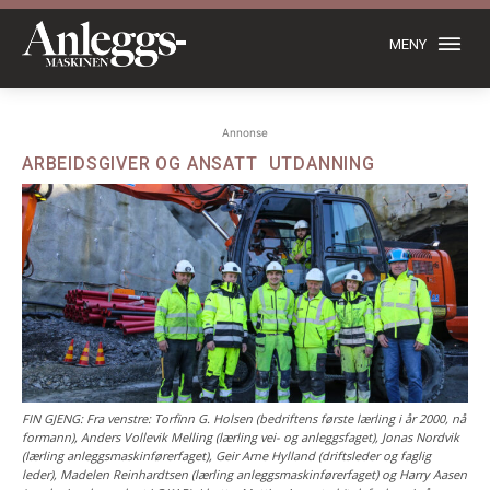
MENY
Annonse
ARBEIDSGIVER OG ANSATT
UTDANNING
FIN GJENG: Fra venstre: Torfinn G. Holsen (bedriftens første lærling i år 2000, nå
formann), Anders Vollevik Melling (lærling vei- og anleggsfaget), Jonas Nordvik
(lærling anleggsmaskinførerfaget), Geir Arne Hylland (driftsleder og faglig
leder), Madelen Reinhardtsen (lærling anleggsmaskinførerfaget) og Harry Aasen