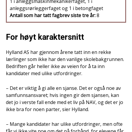
1 i anleggsmaskinmekanikerfaget, 1 i
anleggsrørleggerfaget og 1 i betongfaget
Antall som har tatt fagbrev siste tre år:
8
For høyt karaktersnitt
Hylland AS har gjennom årene tatt inn en rekke
lærlinger som ikke har den vanlige skolebakgrunnen.
Bedriften går heller ikke av veien for å ta inn
kandidater med ulike utfordringer.
– Det er viktig å gi alle en sjanse. Det er også noe av
samfunnsansvaret; hvis ingen gir dem sjansen, kan
det jo i verste fall ende med et liv på NAV, og det er jo
ikke bra for noen parter, sier Hylland.
– Mange kandidater har ulike utfordringer, men ofte
får vi ikke vite noe om det på forhånd, for elevene får