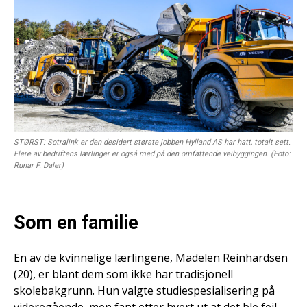
STØRST: Sotralink er den desidert største jobben Hylland AS har hatt, totalt sett.
Flere av bedriftens lærlinger er også med på den omfattende veibyggingen. (Foto:
Runar F. Daler)
Som en familie
En av de kvinnelige lærlingene, Madelen Reinhardsen
(20), er blant dem som ikke har tradisjonell
skolebakgrunn. Hun valgte studiespesialisering på