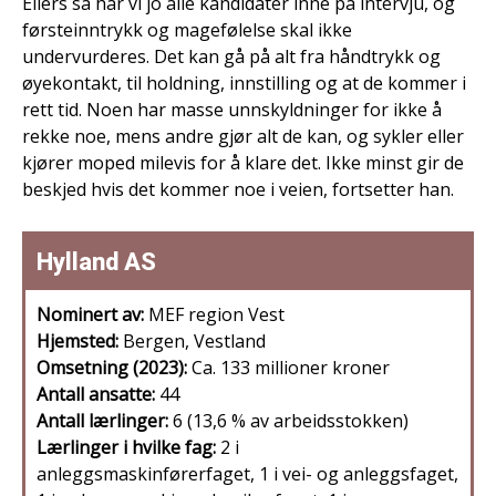
Ellers så har vi jo alle kandidater inne på intervju, og
førsteinntrykk og magefølelse skal ikke
undervurderes. Det kan gå på alt fra håndtrykk og
øyekontakt, til holdning, innstilling og at de kommer i
rett tid. Noen har masse unnskyldninger for ikke å
rekke noe, mens andre gjør alt de kan, og sykler eller
kjører moped milevis for å klare det. Ikke minst gir de
beskjed hvis det kommer noe i veien, fortsetter han.
Hylland AS
Nominert av:
MEF region Vest
Hjemsted:
Bergen, Vestland
Omsetning (2023):
Ca. 133 millioner kroner
Antall ansatte:
44
Antall lærlinger:
6 (13,6 % av arbeidsstokken)
Lærlinger i hvilke fag:
2 i
anleggsmaskinførerfaget, 1 i vei- og anleggsfaget,