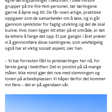
egne lærlingsamlinger i bedriften. I slike mindre
grupper på tre-fire-fem personer, tør lærlingene
gjerne å åpne seg litt. De får noen artige, praktiske
oppgaver som de samarbeider om å løse, og vi går
gjennom sjekklister for faglig utvikling og det de skal
kunne. Hvis noen ligger litt etter på et område, er det
da lettere å fange det opp. Et par ganger i året prøver
vi å gjennomføre disse samlingene, som selvfølgelig
også har et viktig sosialt aspekt, sier han.
– Vi har forresten fått to jentelærlinger her nå, for
første gang i bedriften. Det er positivt på så mange
måter; ikke minst gjør det noe med stemningen og
tonen på arbeidsplassen. Vi håper derfor det kommer
inn flere – det er på agendaen vår.