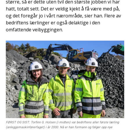
større, så er dette uten tvil den største jobben vi har
hatt, totalt sett. Det er veldig kjekt å få være med på,
og det foregår jo i vårt nærområde, sier han. Flere av
bedriftens lærlinger er også delaktige i den
omfattende veibyggingen.
FØRST OG SIST: Torfinn G. Holsen (i midten) var bedriftens aller første lærling
(anleggsmaskinførerfaget) i år 2000. Nå er han formann og følger opp nye