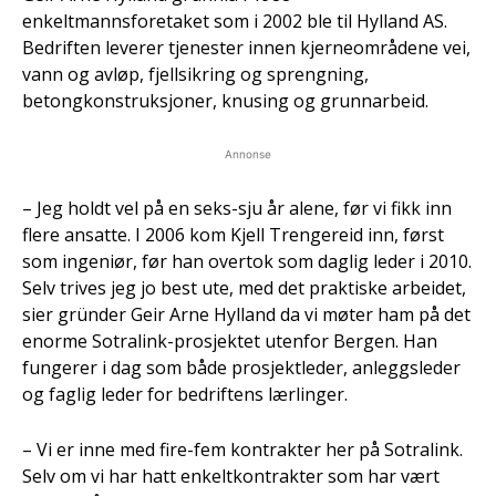
enkeltmannsforetaket som i 2002 ble til Hylland AS.
Bedriften leverer tjenester innen kjerneområdene vei,
vann og avløp, fjellsikring og sprengning,
betongkonstruksjoner, knusing og grunnarbeid.
Annonse
– Jeg holdt vel på en seks-sju år alene, før vi fikk inn
flere ansatte. I 2006 kom Kjell Trengereid inn, først
som ingeniør, før han overtok som daglig leder i 2010.
Selv trives jeg jo best ute, med det praktiske arbeidet,
sier gründer Geir Arne Hylland da vi møter ham på det
enorme Sotralink-prosjektet utenfor Bergen. Han
fungerer i dag som både prosjektleder, anleggsleder
og faglig leder for bedriftens lærlinger.
– Vi er inne med fire-fem kontrakter her på Sotralink.
Selv om vi har hatt enkeltkontrakter som har vært