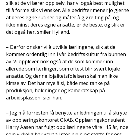
slik at de vi lærer opp selv, har vi også best mulighet
til å forme slik vi ønsker. Alle bedrifter mener jo gjerne
at deres egne rutiner og måter å gjøre ting på, og
ikke minst deres egne ansatte, er de beste, og slik er
det også her, smiler Hylland.
– Derfor ønsker vi å utvikle lærlingene, slik at de
kommer ordentlig inn i vår bedriftskultur fra bunnen
av. Vi opplever nok også at de som kommer inn
allerede som lærlinger, som oftest blir svært lojale
ansatte. Og denne lojalitetsfølelsen skal man ikke
kimse av. Det har mye å si, både med tanke på
produksjon, holdninger og kameratskap på
arbeidsplassen, sier han.
– Jeg må forresten få benytte anledningen til å skryte
av opplæringskontoret OKAB. Opplæringskonsulent
Harry Aasen har fulgt opp lærlingene våre i 15 år, noe
som virkelig har vært til stor hjelp og støtte for oss.