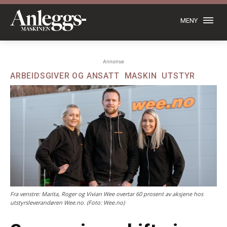
MENY
Annonse
ARBEIDSGIVER OG ANSATT
MASKIN
UTSTYR
Fra venstre: Marita, Roger og Vivian Wee overtar 60 prosent av aksjene hos
utstyrsleverandøren Wee.no. (Foto: Wee.no)