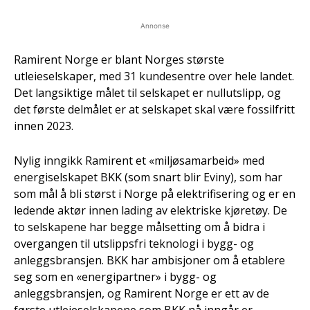
Annonse
Ramirent Norge er blant Norges største
utleieselskaper, med 31 kundesentre over hele landet.
Det langsiktige målet til selskapet er nullutslipp, og
det første delmålet er at selskapet skal være fossilfritt
innen 2023.
Nylig inngikk Ramirent et «miljøsamarbeid» med
energiselskapet BKK (som snart blir Eviny), som har
som mål å bli størst i Norge på elektrifisering og er en
ledende aktør innen lading av elektriske kjøretøy. De
to selskapene har begge målsetting om å bidra i
overgangen til utslippsfri teknologi i bygg- og
anleggsbransjen. BKK har ambisjoner om å etablere
seg som en «energipartner» i bygg- og
anleggsbransjen, og Ramirent Norge er ett av de
første utleieselskapene som BKK nå inngår er