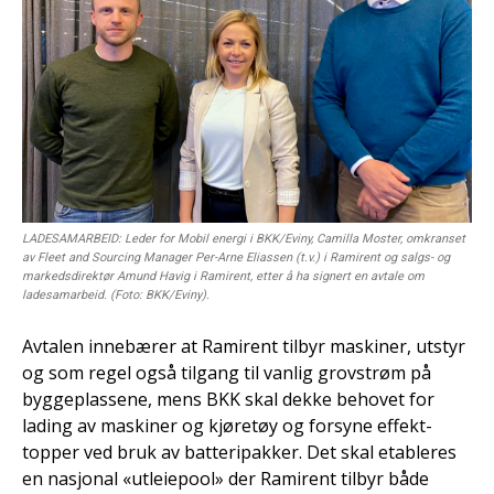
LADESAMARBEID: Leder for Mobil energi i BKK/Eviny, Camilla Moster, omkranset
av Fleet and Sourcing Manager Per-Arne Eliassen (t.v.) i Ramirent og salgs- og
markedsdirektør Amund Havig i Ramirent, etter å ha signert en avtale om
ladesamarbeid. (Foto: BKK/Eviny).
Avtalen innebærer at Ramirent tilbyr maskiner, utstyr
og som regel også tilgang til vanlig grovstrøm på
byggeplassene, mens BKK skal dekke behovet for
lading av maskiner og kjøretøy og forsyne effekt-
topper ved bruk av batteripakker. Det skal etableres
en nasjonal «utleiepool» der Ramirent tilbyr både