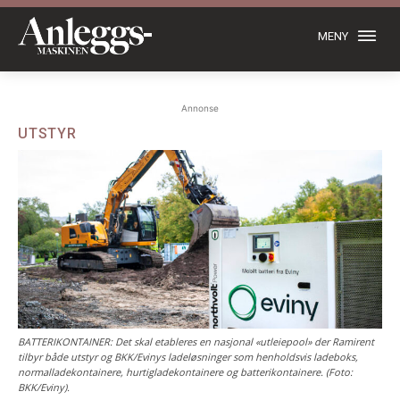
MENY
Annonse
UTSTYR
BATTERIKONTAINER: Det skal etableres en nasjonal «utleiepool» der Ramirent
tilbyr både utstyr og BKK/Evinys ladeløsninger som henholdsvis ladeboks,
normalladekontainere, hurtigladekontainere og batterikontainere. (Foto:
BKK/Eviny).