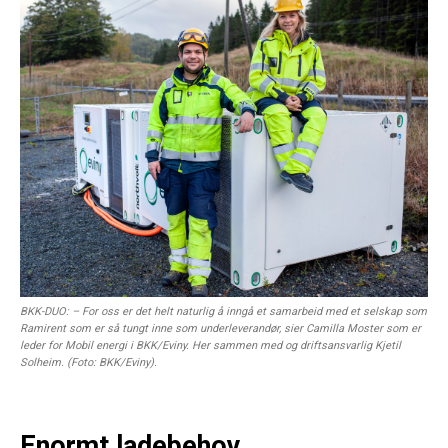
BKK-DUO: – For oss er det helt naturlig å inngå et samarbeid med et selskap som
Ramirent som er så tungt inne som underleverandør, sier Camilla Moster som er
leder for Mobil energi i BKK/Eviny. Her sammen med og driftsansvarlig Kjetil
Solheim. (Foto: BKK/Eviny).
Enormt ladebehov