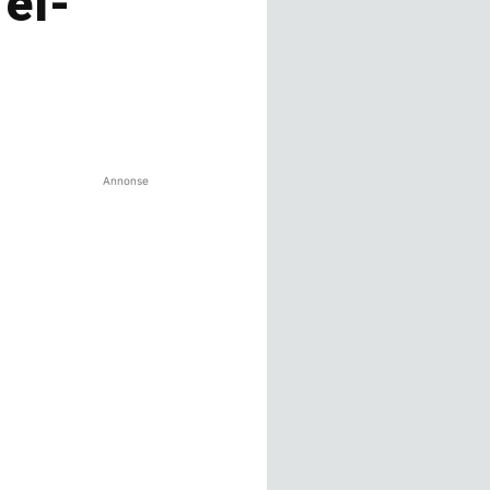
 el-
Annonse