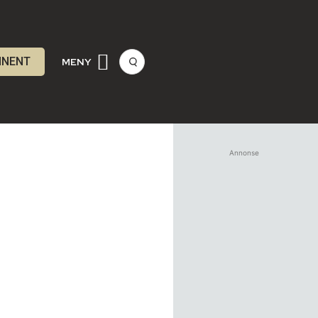
NNENT
MENY
Annonse