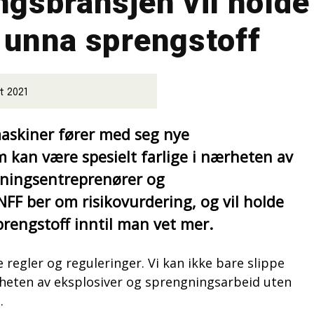
gsbransjen vil holde
 unna sprengstoff
t 2021
maskiner fører med seg nye
 kan være spesielt farlige i nærheten av
gningsentreprenører og
FF ber om risikovurdering, og vil holde
rengstoff inntil man vet mer.
 regler og reguleringer. Vi kan ikke bare slippe
ærheten av eksplosiver og sprengningsarbeid uten
.