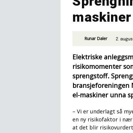
Sprengnin
maskiner
Runar Daler
2. augus
Elektriske anleggs
risikomomenter som
sprengstoff. Spren
bransjeforeningen N
el-maskiner unna sp
– Vi er underlagt så mye
en ny risikofaktor i n
at det blir risikovurdert