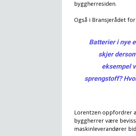
byggherresiden.
Også i Bransjerådet for
Batterier i nye
skjer derso
eksempel ve
sprengstoff? Hvor
Lorentzen oppfordrer a
byggherrer være beviss
maskinleverandører bid