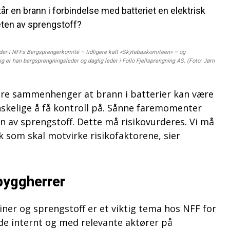
r en brann i forbindelse med batteriet en elektrisk
ten av sprengstoff?
r i NFFs Bergsprengerkomité – tidligere kalt «Skytebaskomiteen» – og
lig er han bergsprengningsleder og daglig leder i Follo Fjellsprengning AS. (Foto: Jørn
 andre sammenhenger at brann i batterier kan være
nskelige å få kontroll på. Sånne faremomenter
en av sprengstoff. Dette må risikovurderes. Vi må
ak som skal motvirke risikofaktorene, sier
byggherrer
ner og sprengstoff er et viktig tema hos NFF for
de internt og med relevante aktører på