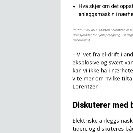
Hva skjer om det oppstå
anleggsmaskin i nærhe
REPRESENTANT: Morten Lorentzen er lede
Bransjerådet for Fjellsprengning. Til dag
Søderholm)
– Vi vet fra el-drift i
eksplosive og svært va
kan vi ikke ha i nærhet
vite mer om hvilke tilt
Lorentzen.
Diskuterer med 
Elektriske anleggsmaski
tiden, og diskuteres bå