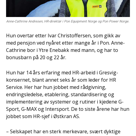
Anne-Cathrine Andresen, HR-direktør i Pon Equipment Norge og Pon Power Norge.
Hun overtar etter Ivar Christoffersen, som gikk av
med pensjon ved nyåret etter mange år i Pon. Anne-
Cathrine bor i Ytre Enebakk med mann, og har to
bonusbarn på 20 og 22 år.
Hun har 14 års erfaring med HR-arbeid i Gresvig-
konsernet, blant annet seks år som leder for HR
Service. Her har hun jobbet med rådgivning,
endringsledelse, etablering, standardisering og
implementering av systemer og rutiner i kjedene G-
Sport, G-MAX og Intersport. De to siste årene har hun
jobbet som HR-sjef i Østkran AS.
– Selskapet har en sterk merkevare, svært dyktige