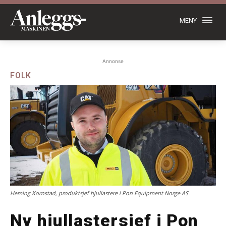
MENY
Annonse
FOLK
Heming Kornstad, produktsjef hjullastere i Pon Equipment Norge AS.
Ny hjullastersjef i Pon