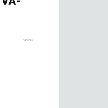
i VA-
Annonse