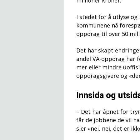
millioner kroner.
I stedet for å utlyse o
kommunene nå forespørr
oppdrag til over 50 mill
Det har skapt endringe
andel VA-oppdrag har fo
mer eller mindre uoffi
oppdragsgivere og «der
Innsida og utsid
– Det har åpnet for try
får de jobbene de vil 
sier «nei, nei, det er ik