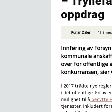
– Trynefa
oppdrag
Runar Daler
21. febr
Innføring av Forsyni
kommunale anskaffel
over for offentlige 
konkurransen, sier 
I 2017 trådte nye regler
i det offentlige. En av
mulighet til å
benytte F
tjenester. Inkludert fo