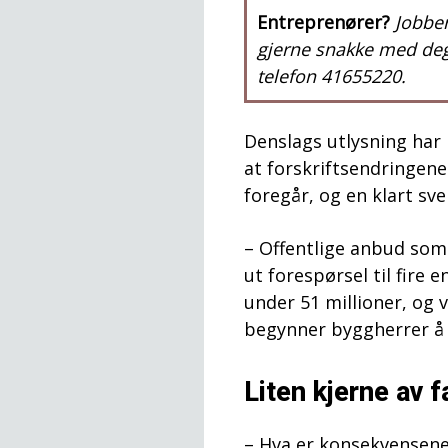
Entreprenører?
Jobber
gjerne snakke med de
telefon 41655220.
Denslags utlysning har b
at forskriftsendringene
foregår, og en klart sv
– Offentlige anbud som
ut forespørsel til fire
under 51 millioner, og v
begynner byggherrer å 
Liten kjerne av 
– Hva er konsekvensen