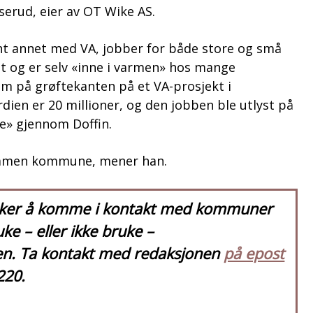
userud, eier av OT Wike AS.
ant annet med VA, jobber for både store og små
 og er selv «inne i varmen» hos mange
 på grøftekanten på et VA-prosjekt i
ien er 20 millioner, og den jobben ble utlyst på
» gjennom Doffin.
ammen kommune, mener han.
sker å komme i kontakt med kommuner
ke – eller ikke bruke –
ten. Ta kontakt med redaksjonen
på epost
220.