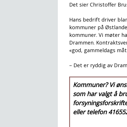
Det sier Christoffer Br
Hans bedrift driver bl
kommuner på Østlandet
kommuner. Vi møter ham
Drammen. Kontraktsverd
«god, gammeldags måte
– Det er ryddig av Dr
Kommuner?
Vi øn
som har valgt å bru
forsyningsforskrif
eller telefon 41655