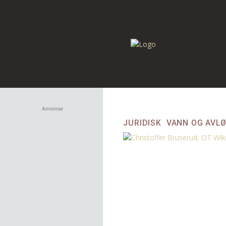
Annonse
JURIDISK
VANN OG AVL