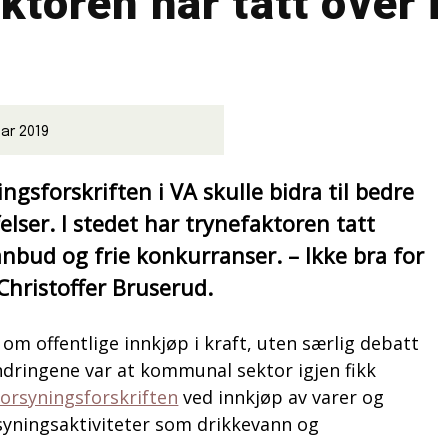
ktoren har tatt over 
uar 2019
ngsforskriften i VA skulle bidra til bedre
ser. I stedet har trynefaktoren tatt
anbud og frie konkurranser. – Ikke bra for
Christoffer Bruserud.
 om offentlige innkjøp i kraft, uten særlig debatt
 endringene var at kommunal sektor igjen fikk
orsyningsforskriften
ved innkjøp av varer og
rsyningsaktiviteter som drikkevann og