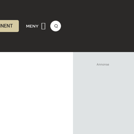
NNENT
MENY
Annonse