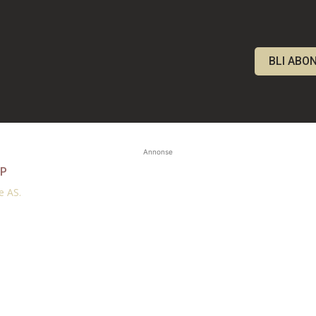
BLI ABO
Annonse
ØP