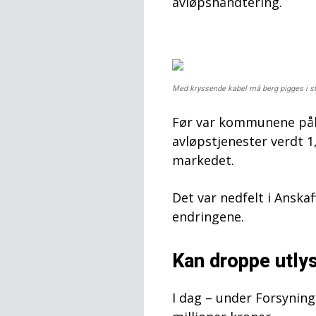
avløpshåndtering.
Med kryssende kabel må berg pigges i st
Før var kommunene påla
avløpstjenester verdt 1
markedet.
Det var nedfelt i Anska
endringene.
Kan droppe utlys
I dag – under Forsyning