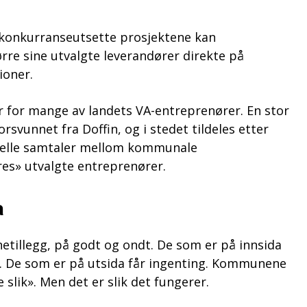
g konkurranseutsette prosjektene kan
e sine utvalgte leverandører direkte på
ioner.
r for mange av landets VA-entreprenører. En stor
rsvunnet fra Doffin, og i stedet tildeles etter
sielle samtaler mellom kommunale
es» utvalgte entreprenører.
a
netillegg, på godt og ondt. De som er på innsida
ha. De som er på utsida får ingenting. Kommunene
ke slik». Men det er slik det fungerer.