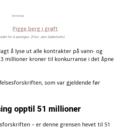
Annonse
edet for å sprenges. (Foto: Jørn Søderholm)
gt å lyse ut alle kontrakter på vann- og
,3 millioner kroner til konkurranse i det åpne
ffelsesforskriften, som var gjeldende før
ing opptil 51 millioner
sforskriften – er denne grensen hevet til 51