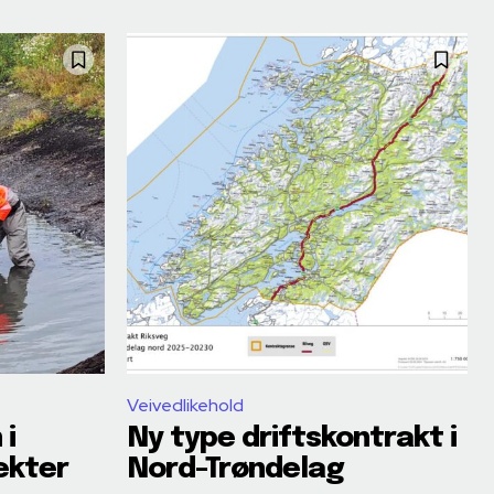
Veivedlikehold
 i
Ny type driftskontrakt i
ekter
Nord-Trøndelag