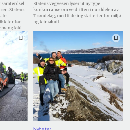
r samferdsel
Statens vegvesen lyser ut ny type
ren. Statens
konkurranse om veidriften i norddelen av
atet
Trøndelag, med tildelingskriterier for miljø
ikk for før-
og klimakutt.
urmangfold.
Nyheter