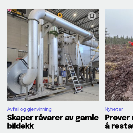
Avfall og gjenvinning
Nyheter
Skaper råvarer av gamle
Prøver 
bildekk
å resta