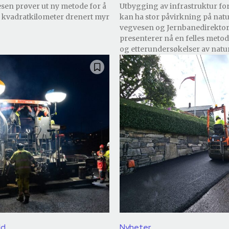
sen prøver ut ny metode for å
Utbygging av infrastruktur fo
2 kvadratkilometer drenert myr
kan ha stor påvirkning på natu
vegvesen og Jernbanedirektor
presenterer nå en felles metod
og etterundersøkelser av nat
ld
Nyheter