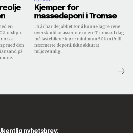
reolje
Kjemper for
en
massedeponi i Tromsø
 med en
I ti år har de jobbet for å kunne lagre rene
O2-utslipp.
overskuddsmasser nærmere Tromsø. I dag
 norsk
må lastebilene kjøre minimum 50 km t/r til
ring med den
nærmeste deponi. Ikke akkurat
stiansand på
miljøvennlig.
mmune.
Ukentlig nyhetsbrev: