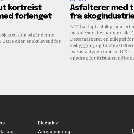
ut kortreist
Asfalterer med t
med forlenget
fra skogindustri
NCC har lagt asfalt produsert
metode som fjerner nær alle C
osjektet, som pågår denne
Dette markerer en milepæl for
3 Østre Aker, er økt levetid for
veibygging, og første asfalte
nye asfalttypen fant sted i Kri
oppdrag for Kristiansand ko
ss
Bladarkiv
akt oss
Adressendring