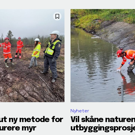
Nyheter
ut ny metode for
Vil skåne naturen
urere myr
utbyggingsprosj