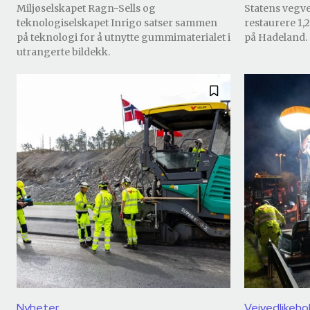
Miljøselskapet Ragn-Sells og
Statens vegve
teknologiselskapet Inrigo satser sammen
restaurere 1,
på teknologi for å utnytte gummimaterialet i
på Hadeland.
utrangerte bildekk.
Nyheter
Veivedlikeho