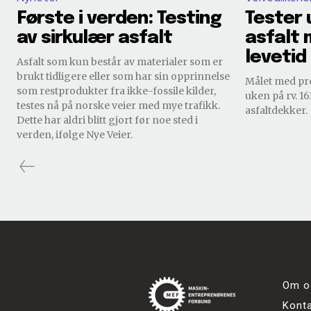
Første i verden: Testing
Tester 
av sirkulær asfalt
asfalt 
levetid
Asfalt som kun består av materialer som er
brukt tidligere eller som har sin opprinnelse
Målet med pr
som restprodukter fra ikke-fossile kilder,
uken på rv. 16
testes nå på norske veier med mye trafikk.
asfaltdekker.
Dette har aldri blitt gjort før noe sted i
verden, ifølge Nye Veier.
Om o
Kont