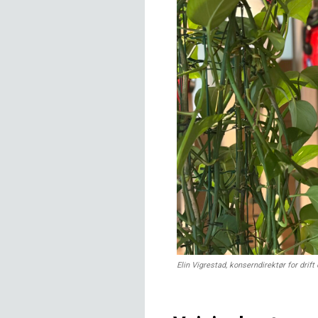
Elin Vigrestad, konserndirektør for drif