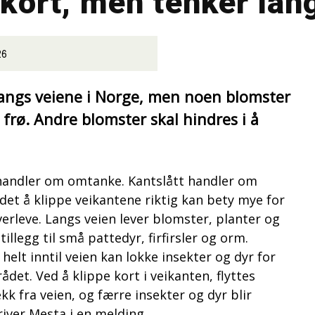
 kort, men tenker lan
26
langs veiene i Norge, men noen blomster
e frø. Andre blomster skal hindres i å
 handler om omtanke. Kantslått handler om
 det å klippe veikantene riktig kan bety mye for
erleve. Langs veien lever blomster, planter og
tillegg til små pattedyr, firfirsler og orm.
helt inntil veien kan lokke insekter og dyr for
det. Ved å klippe kort i veikanten, flyttes
k fra veien, og færre insekter og dyr blir
river Mesta i en melding.