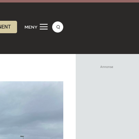
NENT
MENY
Annonse