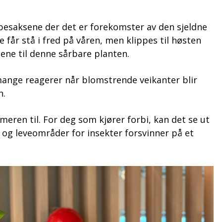
ppesaksene der det er forekomster av den sjeldne
får stå i fred på våren, men klippes til høsten
røene til denne sårbare planten.
mange reagerer når blomstrende veikanter blir
n.
ren til. For deg som kjører forbi, kan det se ut
g leveområder for insekter forsvinner på et