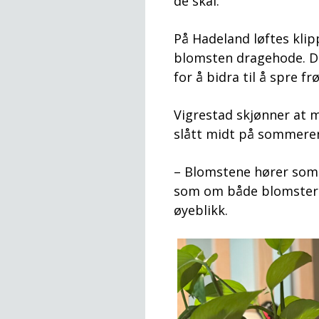
de skal.
På Hadeland løftes kli
blomsten dragehode. De 
for å bidra til å spre f
Vigrestad skjønner at 
slått midt på sommere
– Blomstene hører somme
som om både blomster o
øyeblikk.