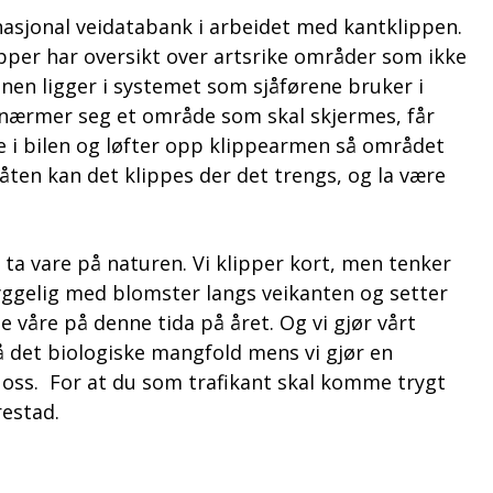
nasjonal veidatabank i arbeidet med kantklippen.
pper har oversikt over artsrike områder som ikke
onen ligger i systemet som sjåførene bruker i
r nærmer seg et område som skal skjermes, får
e i bilen og løfter opp klippearmen så området
åten kan det klippes der det trengs, og la være
 ta vare på naturen. Vi klipper kort, men tenker
hyggelig med blomster langs veikanten og setter
e våre på denne tida på året. Og vi gjør vårt
på det biologiske mangfold mens vi gjør en
oss. For at du som trafikant skal komme trygt
restad.