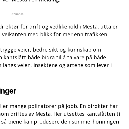
Annonse
irektør for drift og vedlikehold i Mesta, uttaler
i veikanten med blikk for mer enn trafikken.
 trygge veier, bedre sikt og kunnskap om
n kantslått både bidra til å ta vare på både
 langs veien, insektene og artene som lever i
inger
l er mange polinatorer på jobb. En birøkter har
som driftes av Mesta. Her utsettes kantslåtten til
g, så biene kan produsere den sommerhonningen