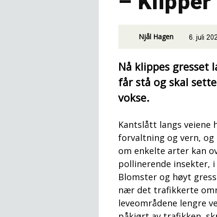
– Klipper
Njål Hagen
6. juli 20
Nå klippes gresset 
får stå og skal sett
vokse.
Kantslått langs veiene
forvaltning og vern, og
om enkelte arter kan ov
pollinerende insekter, i 
Blomster og høyt gress 
nær det trafikkerte områ
leveområdene lengre vek
påkjørt av trafikken, sk