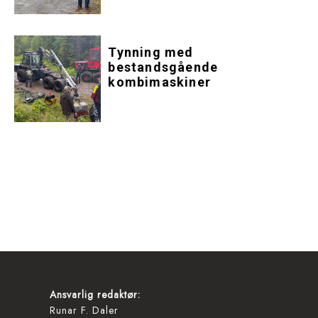
Tynning med
bestandsgående
kombimaskiner
Ansvarlig redaktør:
Runar F. Daler