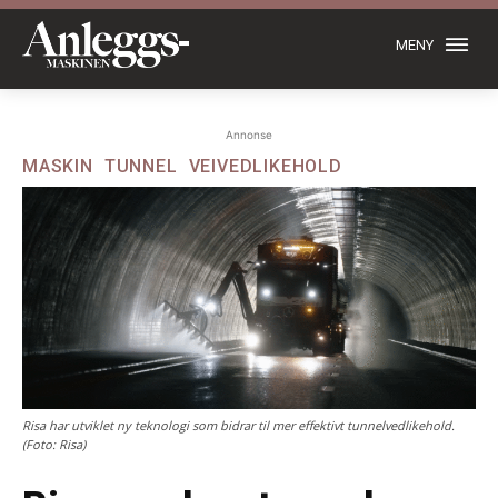
MENY
Annonse
MASKIN
TUNNEL
VEIVEDLIKEHOLD
Risa har utviklet ny teknologi som bidrar til mer effektivt tunnelvedlikehold.
(Foto: Risa)