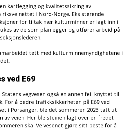
il en kartlegging og kvalitetssikring av
 riksveinettet i Nord-Norge. Eksisterende
ksjoner for tiltak nær kulturminner er lagt inn i
ukes av de som planlegger og utfører arbeid på
 seksjonslederen.
samarbeidet tett med kulturminnemyndighetene i
idet.
ss ved E69
Statens vegvesen også en annen feil knyttet til
. For å bedre trafikksikkerheten på E69 ved
set i Porsanger, ble det sommeren 2023 tatt ut
n av veien. Her ble steinen lagt over en fredet
sommeren skal Veivesenet gjøre sitt beste for å