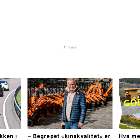
Annonse
kken i
– Begrepet «kinakvalitet» er
Hva me