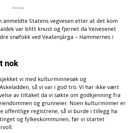
Annonse
 anmeldte Statens vegvesen etter at det kom
aidek var blitt knust og fjernet da Veivesenet
indre snøfokk ved Veašenjárga – Hammernes i
t nok
sjekket vi med kulturminnesøk og
keladden, så vi var i god tro. Vi har ikke vært
velse av tiltaket da vi søkte om godkjenning fra
iendommen og grunneier. Noen kulturminner er
de offentlige registrene, så vi burde i tillegg ha
inget og fylkeskommunen, før vi startet
rvoll.