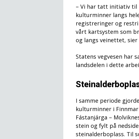
– Vi har tatt initiativ t
kulturminner langs hele
registreringer og restri
vårt kartsystem som br
og langs veinettet, sier
Statens vegvesen har 
landsdelen i dette arbe
Steinalderbopla
I samme periode gjorde 
kulturminner i Finnmark
Fástanjárga – Molvikne
stein og fylt på nedside
steinalderboplass. Til 