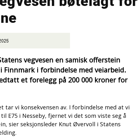
egvesen bøtelagt for
nne
 2025
tatens vegvesen en samisk offerstein
 i Finnmark i forbindelse med veiarbeid.
edtatt et forelegg på 200 000 kroner for
det tar vi konsekvensen av. I forbindelse med at vi
il E75 i Nesseby, fjernet vi det som viste seg å
in, sier seksjonsleder Knut Øvervoll i Statens
elding.