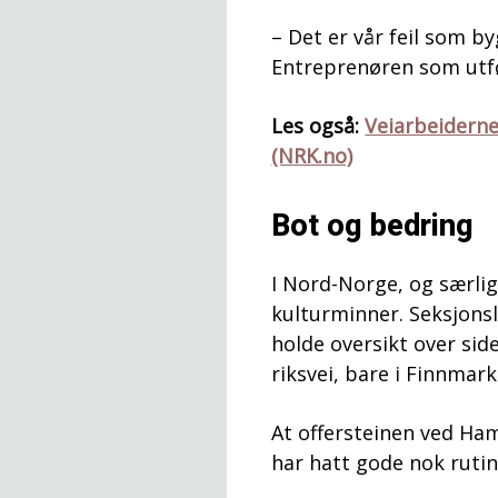
– Det er vår feil som by
Entreprenøren som utfør
Les også:
Veiarbeiderne
(NRK.no)
Bot og bedring
I Nord-Norge, og særli
kulturminner. Seksjons
holde oversikt over sid
riksvei, bare i Finnmark
At offersteinen ved Ham
har hatt gode nok rutine