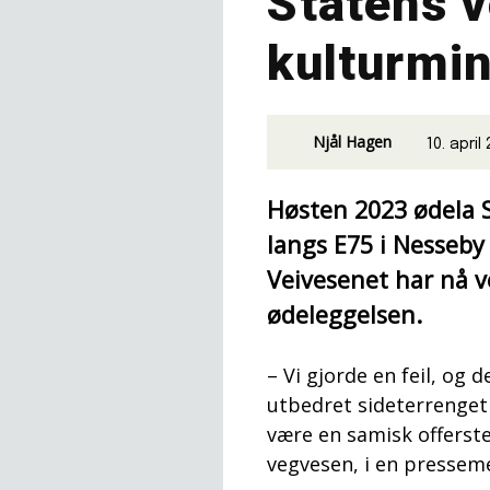
Statens v
kulturmi
Njål Hagen
10. april
Høsten 2023 ødela S
langs E75 i Nesseby
Veivesenet har nå v
ødeleggelsen.
– Vi gjorde en feil, og 
utbedret sideterrenget t
være en samisk offerste
vegvesen, i en pressem