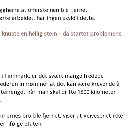
ggherre at offersteinen ble fjernet.
te arbeidet, har ingen skyld i dette.
 knuste en hellig stein – da startet problemene
g i Finnmark, er det svært mange fredede
lederen innrømmer at det kan være krevende å
eterrenget når man skal drifte 1300 kilometer
.
mernes bru ble fjernet, viser at Veivesenet ikke
r, ifølge etaten.