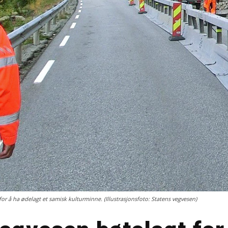
 for å ha ødelagt et samisk kulturminne. (Illustrasjonsfoto: Statens vegvesen)