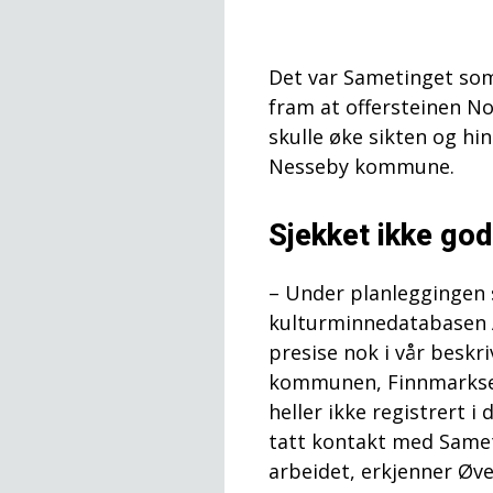
Det var Sametinget som
fram at offersteinen No
skulle øke sikten og h
Nesseby kommune.
Sjekket ikke god
– Under planleggingen 
kulturminnedatabasen As
presise nok i vår beskri
kommunen, Finnmarkse
heller ikke registrert i 
tatt kontakt med Samet
arbeidet, erkjenner Øve