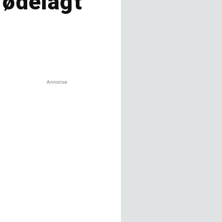
 ødelagt
Annonse