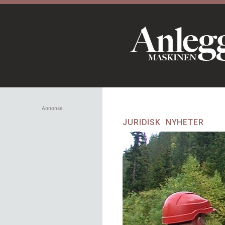
Annonse
JURIDISK
NYHETER