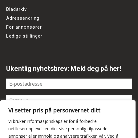
Bladarkiv
Adressendring
For annonsører
Ledige stillinger
Ukentlig nyhetsbrev: Meld deg på her!
Vi setter pris på personvernet ditt
Vi bruker informasjonskapsler for å forbedre
nettleseropplevelsen din, vise personlig tilpassede
annonser eller innhold og analysere trafikken vår. Ved å