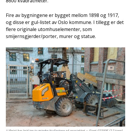
8600 kvadratmeter.
Fire av bygningene er bygget mellom 1898 og 1917,
og disse er gul-listet av Oslo kommune. I tillegg er det
flere originale utomhuselementer, som
smijernsgjerder/porter, murer og statue.
U.Reist har leid inn to mindre hjullastere på prosjektet – Giant G2200E (2,2 tonn)