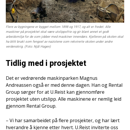
Flere av bygningene er bygget mellom 1898 og 1917, og alt er fredet. Alle
maskiner på prosjektet skal være utslippsfrie og gir blant annet et godt
arbeidsmiljø for de som jobber med maskiner innendørs. Kjelleren på skolen skal
ha blitt brukt som fengsel av nazistene som rekvirerte skolen under andre
verdenskrig. (Foto: Njål Hagen)
Tidlig med i prosjektet
Det er vedrørende maskinparken Magnus
Andreassen også er med denne dagen. Han og Rental
Group sørger for at U.Reist kan gjennomføre
prosjektet uten utslipp. Alle maskinene er nemlig leid
gjennom Rental Group.
– Vi har samarbeidet på flere prosjekter, og har lært
hverandre å kjenne etter hvert. U.Reist inviterte oss