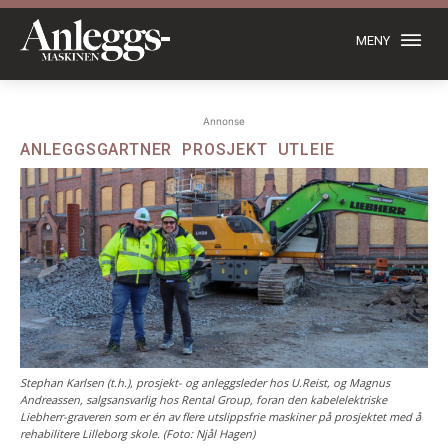
MENY
Annonse
ANLEGGSGARTNER
PROSJEKT
UTLEIE
Stephan Karlsen (t.h.), prosjekt- og anleggsleder hos U.Reist, og Magnus
Andreassen, salgsansvarlig hos Rental Group, foran den kabelelektriske
Liebherr-graveren som er én av flere utslippsfrie maskiner på prosjektet med å
rehabilitere Lilleborg skole. (Foto: Njål Hagen)