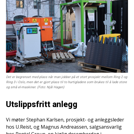
Det er begrenset med plass når man jobber på et stort prosjekt mellom Ring 2 og
Ring 3 i Oslo, men det er gjort plass til to hurtigladere som brukes til å lade store
og små el-maskiner. (Foto: Njål Hagen)
Utslippsfritt anlegg
Vi møter Stephan Karlsen, prosjekt- og anleggsleder
hos U.Reist, og Magnus Andreassen, salgsansvarlig