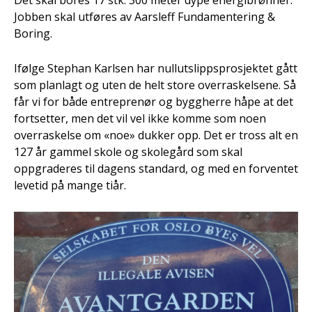
Det skal bores 17 stk. 300 meter dype energibrønner.
Jobben skal utføres av Aarsleff Fundamentering &
Boring.
Ifølge Stephan Karlsen har nullutslippsprosjektet gått
som planlagt og uten de helt store overraskelsene. Så
får vi for både entreprenør og byggherre håpe at det
fortsetter, men det vil vel ikke komme som noen
overraskelse om «noe» dukker opp. Det er tross alt en
127 år gammel skole og skolegård som skal
oppgraderes til dagens standard, og med en forventet
levetid på mange tiår.