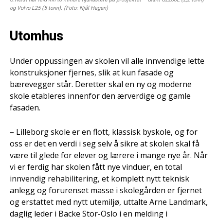
og Volvo L25 (5 tonn). (Foto: Njål Hagen)
Utomhus
Under oppussingen av skolen vil alle innvendige lette
konstruksjoner fjernes, slik at kun fasade og
bærevegger står. Deretter skal en ny og moderne
skole etableres innenfor den ærverdige og gamle
fasaden.
– Lilleborg skole er en flott, klassisk byskole, og for
oss er det en verdi i seg selv å sikre at skolen skal få
være til glede for elever og lærere i mange nye år. Når
vi er ferdig har skolen fått nye vinduer, en total
innvendig rehabilitering, et komplett nytt teknisk
anlegg og forurenset masse i skolegården er fjernet
og erstattet med nytt utemiljø, uttalte Arne Landmark,
daglig leder i Backe Stor-Oslo i en melding i