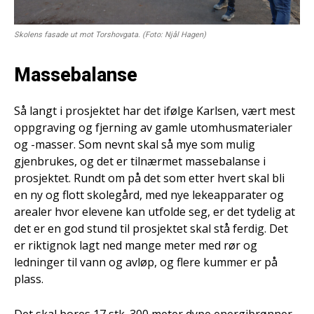
Skolens fasade ut mot Torshovgata. (Foto: Njål Hagen)
Massebalanse
Så langt i prosjektet har det ifølge Karlsen, vært mest
oppgraving og fjerning av gamle utomhusmaterialer
og -masser. Som nevnt skal så mye som mulig
gjenbrukes, og det er tilnærmet massebalanse i
prosjektet. Rundt om på det som etter hvert skal bli
en ny og flott skolegård, med nye lekeapparater og
arealer hvor elevene kan utfolde seg, er det tydelig at
det er en god stund til prosjektet skal stå ferdig. Det
er riktignok lagt ned mange meter med rør og
ledninger til vann og avløp, og flere kummer er på
plass.