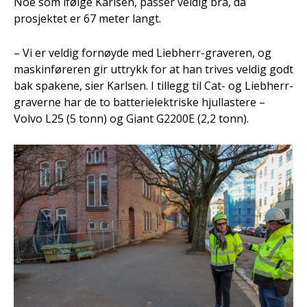
Noe som ifølge Karlsen, passer veldig bra, da
prosjektet er 67 meter langt.
– Vi er veldig fornøyde med Liebherr-graveren, og
maskinføreren gir uttrykk for at han trives veldig godt
bak spakene, sier Karlsen. I tillegg til Cat- og Liebherr-
graverne har de to batterielektriske hjullastere –
Volvo L25 (5 tonn) og Giant G2200E (2,2 tonn).