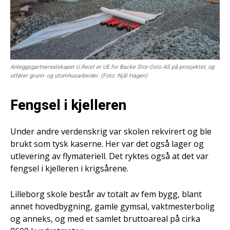
Anleggsgartnerselskapet U.Reist er UE for Backe Stor-Oslo AS på prosjektet, og
utfører grunn- og utomhusarbeider. (Foto: Njål Hagen)
Fengsel i kjelleren
Under andre verdenskrig var skolen rekvirert og ble
brukt som tysk kaserne. Her var det også lager og
utlevering av flymateriell. Det ryktes også at det var
fengsel i kjelleren i krigsårene.
Lilleborg skole består av totalt av fem bygg, blant
annet hovedbygning, gamle gymsal, vaktmesterbolig
og anneks, og med et samlet bruttoareal på cirka