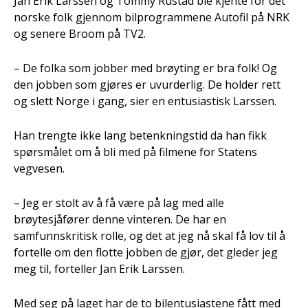
Jan Erik Larssen og Tommy Rustad ble kjente for det
norske folk gjennom bilprogrammene Autofil på NRK
og senere Broom på TV2.
– De folka som jobber med brøyting er bra folk! Og
den jobben som gjøres er uvurderlig. De holder rett
og slett Norge i gang, sier en entusiastisk Larssen.
Han trengte ikke lang betenkningstid da han fikk
spørsmålet om å bli med på filmene for Statens
vegvesen.
– Jeg er stolt av å få være på lag med alle
brøytesjåfører denne vinteren. De har en
samfunnskritisk rolle, og det at jeg nå skal få lov til å
fortelle om den flotte jobben de gjør, det gleder jeg
meg til, forteller Jan Erik Larssen.
Med seg på laget har de to bilentusiastene fått med