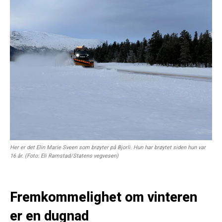
Her er det Elin Marie Sveen som brøyter på Bjorli. Hun har brøytet siden hun var
16 år. (Foto: Eli Ramstad/Statens vegvesen)
Fremkommelighet om vinteren
er en dugnad