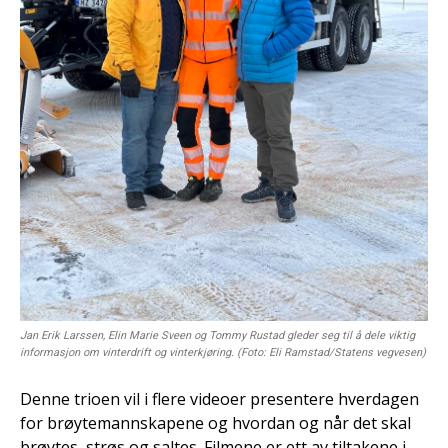
Jan Erik Larssen, Elin Marie Sveen og Tommy Rustad gleder seg til å dele viktig
informasjon om vinterdrift og vinterkjøring. (Foto: Eli Ramstad/Statens vegvesen)
Denne trioen vil i flere videoer presentere hverdagen
for brøytemannskapene og hvordan og når det skal
brøytes, strøs og saltes. Filmene er ett av tiltakene i