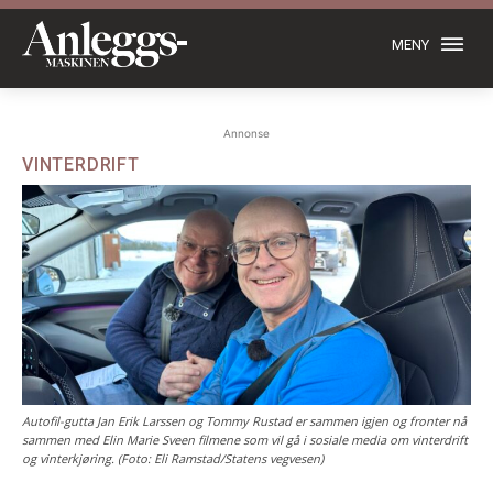
MENY
Annonse
VINTERDRIFT
Autofil-gutta Jan Erik Larssen og Tommy Rustad er sammen igjen og fronter nå
sammen med Elin Marie Sveen filmene som vil gå i sosiale media om vinterdrift
og vinterkjøring. (Foto: Eli Ramstad/Statens vegvesen)