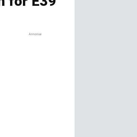
n for E39
Annonse