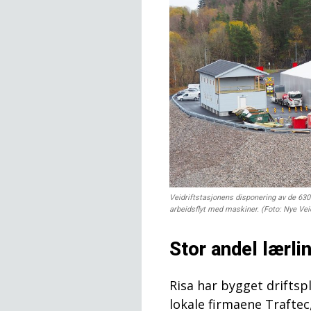
Veidriftstasjonens disponering av de 630
arbeidsflyt med maskiner. (Foto: Nye Vei
Stor andel lærli
Risa har bygget drifts
lokale firmaene Trafte