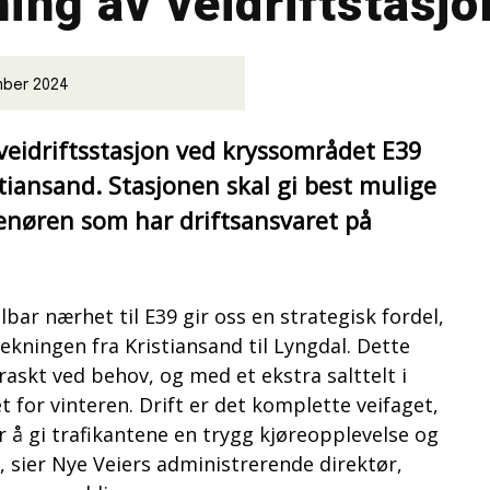
ning av veidriftstasjo
mber 2024
veidriftsstasjon ved kryssområdet E39
stiansand. Stasjonen skal gi best mulige
enøren som har driftsansvaret på
bar nærhet til E39 gir oss en strategisk fordel,
kningen fra Kristiansand til Lyngdal. Dette
raskt ved behov, og med et ekstra salttelt i
t for vinteren. Drift er det komplette veifaget,
or å gi trafikantene en trygg kjøreopplevelse og
 sier Nye Veiers administrerende direktør,