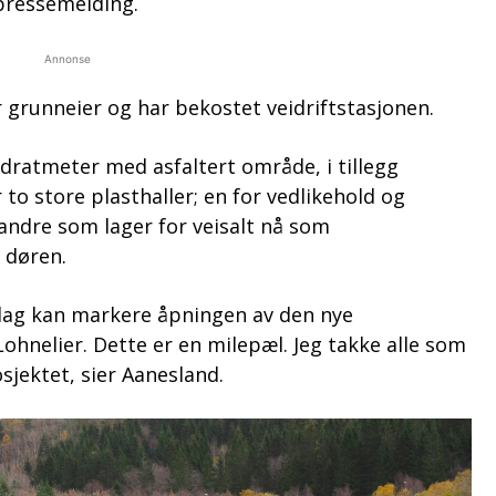
 pressemelding.
Annonse
 grunneier og har bekostet veidriftstasjonen.
adratmeter med asfaltert område, i tillegg
o store plasthaller; en for vedlikehold og
andre som lager for veisalt nå som
 døren.
 i dag kan markere åpningen av den nye
Lohnelier. Dette er en milepæl. Jeg takke alle som
osjektet, sier Aanesland.