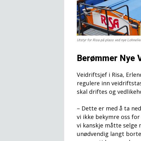
Utstyr for Risa på plass ved nye Lohnelier
Berømmer Nye V
Veidriftsjef i Risa, Er
regulere inn veidriftst
skal driftes og vedlikeh
– Dette er med å ta ne
vi ikke bekymre oss fo
vi kanskje måtte selge 
unødvendig langt borte