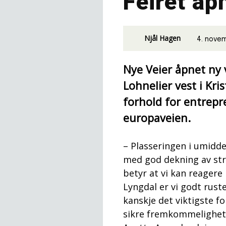
Feiret åp
Njål Hagen
4. nove
Nye Veier åpnet ny 
Lohnelier vest i Kri
forhold for entrepr
europaveien.
– Plasseringen i umiddel
med god dekning av stre
betyr at vi kan reagere 
Lyngdal er vi godt ruste
kanskje det viktigste f
sikre fremkommelighet,