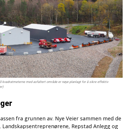
0 kvadratmeterne med asfaltert område er nøye planlagt for å sikre effektiv
er)
nger
plassen fra grunnen av. Nye Veier sammen med de
c, Landskapsentreprenørene, Repstad Anlegg og