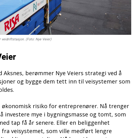
 veidriftstasjon. (Foto: Nye Veier)
eier
lend Aksnes, berømmer Nye Veiers strategi ved å
asjoner og bygge dem tett inn til veisystemer som
oldes.
d økonomisk risiko for entreprenører. Nå trenger
r å investere mye i bygningsmasse og tomt, som
med tap få år senere. Eller en beliggenhet
 fra veisystemet, som ville medført lengre