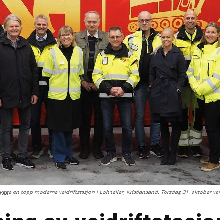
ygge en topp moderne veidriftstasjon i Lohnelier, Kristiansand. Torsdag 31. oktober var d