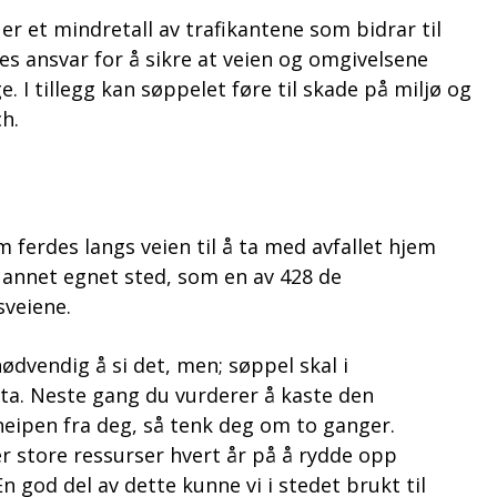
er et mindretall av trafikantene som bidrar til
lles ansvar for å sikre at veien og omgivelsene
. I tillegg kan søppelet føre til skade på miljø og
h.
 ferdes langs veien til å ta med avfallet hjem
på annet egnet sted, som en av 428 de
sveiene.
ødvendig å si det, men; søppel skal i
fta. Neste gang du vurderer å kaste den
neipen fra deg, så tenk deg om to ganger.
r store ressurser hvert år på å rydde opp
n god del av dette kunne vi i stedet brukt til