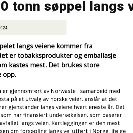
0 tonn søppel langs 
2024
ppelet langs veiene kommer fra
det er tobakksprodukter og emballasje
om kastes mest. Det brukes store
e opp.
m er gjennomført av Norwaste i samarbeid med
ta på et utvalg av norske veier, anslår at det
ner gjenstander langs veiene hvert eneste år. Det
 som har finansiert undersøkelsen, som baserer
avfallet langs veien. Kartleggingen er den mest
n om forsøpling langs vei utført i Norge, ifølge