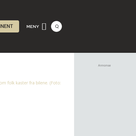
NNENT
MENY
Annonse