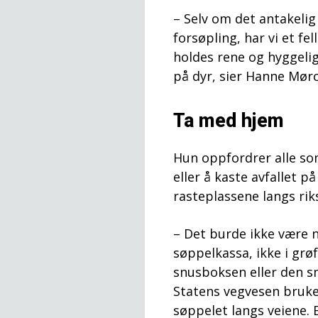
– Selv om det antakelig 
forsøpling, har vi et fe
holdes rene og hyggelige
på dyr, sier Hanne Mørc
Ta med hjem
Hun oppfordrer alle som
eller å kaste avfallet 
rasteplassene langs rik
– Det burde ikke være n
søppelkassa, ikke i grø
snusboksen eller den s
Statens vegvesen bruke
søppelet langs veiene. E