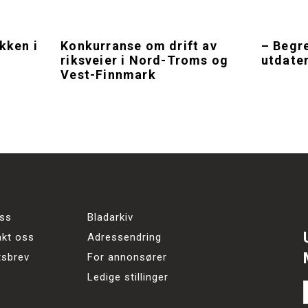
kken i
Konkurranse om drift av
– Begre
riksveier i Nord-Troms og
utdate
Vest-Finnmark
ss
Bladarkiv
akt oss
Adressendring
tsbrev
For annonsører
Ledige stillinger