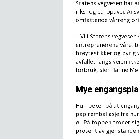
Statens vegvesen har an
riks- og europavei. Ans
omfattende vårrengjøri
– Vi i Statens vegvesen
entreprenørene våre, bl
brøytestikker og øvrig 
avfallet langs veien ik
forbruk, sier Hanne Mør
Mye engangspla
Hun peker på at engang
papiremballasje fra hu
øl. På toppen troner si
prosent av gjenstanden