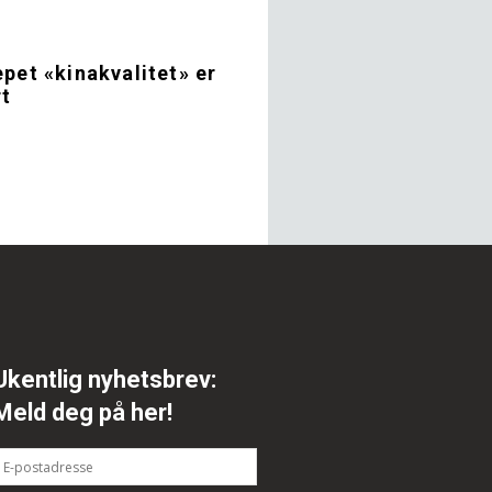
pet «kinakvalitet» er
rt
Ukentlig nyhetsbrev:
Meld deg på her!