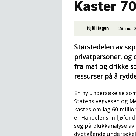
Kaster 70
Njål Hagen
28. mai 
Størstedelen av sø
privatpersoner, og 
fra mat og drikke s
ressurser på å rydd
En ny undersøkelse so
Statens vegvesen og Mes
kastes om lag 60 millio
er Handelens miljøfond
seg på plukkanalyse av 
dyptgående undersøkelse