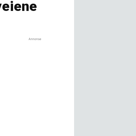
veiene
Annonse