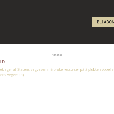
BLI ABO
Annonse
OLD