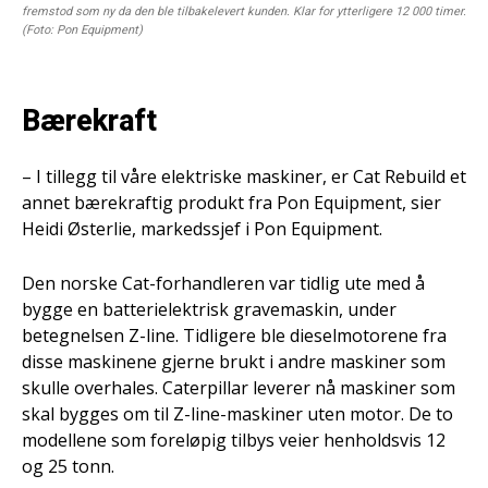
fremstod som ny da den ble tilbakelevert kunden. Klar for ytterligere 12 000 timer.
(Foto: Pon Equipment)
Bærekraft
– I tillegg til våre elektriske maskiner, er Cat Rebuild et
annet bærekraftig produkt fra Pon Equipment, sier
Heidi Østerlie, markedssjef i Pon Equipment.
Den norske Cat-forhandleren var tidlig ute med å
bygge en batterielektrisk gravemaskin, under
betegnelsen Z-line. Tidligere ble dieselmotorene fra
disse maskinene gjerne brukt i andre maskiner som
skulle overhales. Caterpillar leverer nå maskiner som
skal bygges om til Z-line-maskiner uten motor. De to
modellene som foreløpig tilbys veier henholdsvis 12
og 25 tonn.