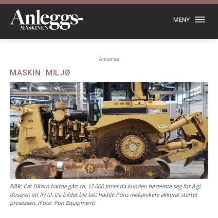
MENY
Annonse
MASKIN
MILJØ
FØR: Cat D8’ern hadde gått ca. 12 000 timer da kunden bestemte seg for å gi
doseren ett liv til. Da bildet ble tatt hadde Pons mekanikere akkurat startet
prosessen. (Foto: Pon Equipment)