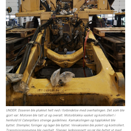
UNDER: Doseren ble plukket helt ned i forbindelse med overhalingen. Det som ble
gjort var: Motoren ble tatt ut og overalt. Motorblokka vasket og kontrollert i
henhold til Caterpillars strenge guidelines. Kamakslingen og topplokket ble
byttet. Stempler, foringer og lager ble byttet. Veivakselen ble polert og kontrollert.
Transmisjonspumpa ble overhalt. Slanger, ledningsnett og rør ble byttet ut med