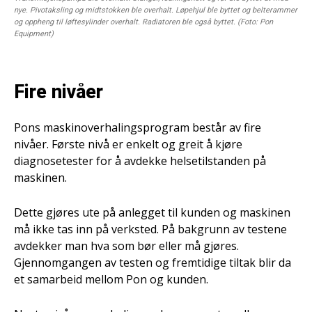
nye. Pivotaksling og midtstokken ble overhalt. Løpehjul ble byttet og belterammer
og oppheng til løftesylinder overhalt. Radiatoren ble også byttet. (Foto: Pon
Equipment)
Fire nivåer
Pons maskinoverhalingsprogram består av fire
nivåer. Første nivå er enkelt og greit å kjøre
diagnosetester for å avdekke helsetilstanden på
maskinen.
Dette gjøres ute på anlegget til kunden og maskinen
må ikke tas inn på verksted. På bakgrunn av testene
avdekker man hva som bør eller må gjøres.
Gjennomgangen av testen og fremtidige tiltak blir da
et samarbeid mellom Pon og kunden.