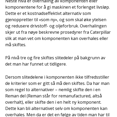
Neste nivå er overhaling av komponenten eller
komponentene for å gi maskinen et forlenget livsløp.
Dette er et kostnadseffektivt alternativ som
gjenoppretter til «som ny», og som skal øke ytelsen
og redusere drivstoff- og oljeforbruk. Overhalingen
skjer ut fra nøye beskrevne prosedyrer fra Caterpillar
slik at man vet om komponenten kan overhales eller
må skiftes.
På nivå tre og fire skiftes slitedeler på bakgrunn av
det man har funnet ut tidligere.
Dersom slitedelene i komponenten ikke tilfredsstiller
de kriterier som er gitt så må den skiftes. Da har man
som regel to alternativer – nemlig skifte den i en
Reman del (Reman står for remanufactured, altså
overhalt), eller skifte den i en helt ny komponent.
Dette kan bli alternativet selv om komponenten kan
overhales. Men da er det en følge av tiden man har til