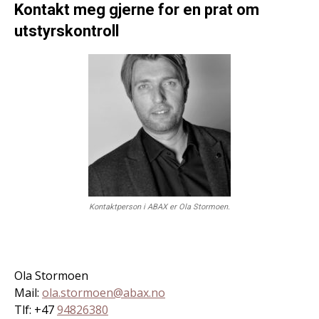
Kontakt meg gjerne for en prat om
utstyrskontroll
Kontaktperson i ABAX er Ola Stormoen.
Ola Stormoen
Mail:
ola.stormoen@abax.no
Tlf: +47
94826380