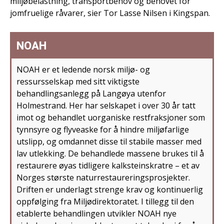
miljøbelastning, transportbehov og behovet for
jomfruelige råvarer, sier Tor Lasse Nilsen i Kingspan.
NOAH
NOAH er et ledende norsk miljø- og
ressursselskap med sitt viktigste
behandlingsanlegg på Langøya utenfor
Holmestrand. Her har selskapet i over 30 år tatt
imot og behandlet uorganiske restfraksjoner som
tynnsyre og flyveaske for å hindre miljøfarlige
utslipp, og omdannet disse til stabile masser med
lav utlekking. De behandlede massene brukes til å
restaurere øyas tidligere kalksteinskratre – et av
Norges største naturrestaureringsprosjekter.
Driften er underlagt strenge krav og kontinuerlig
oppfølging fra Miljødirektoratet. I tillegg til den
etablerte behandlingen utvikler NOAH nye