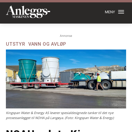
MENY
Annonse
UTSTYR
VANN OG AVLØP
Kingspan Water & Energy AS leverer spesialdesignede tanker til det nye
prosessanlegget til NOHA på Langøya. (Foto: Kingspan Water & Energy)