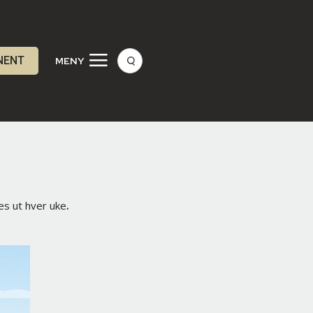
NENT
MENY
es ut hver uke
.