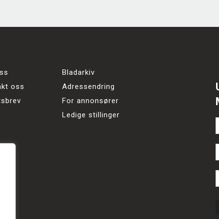
ss
Bladarkiv
akt oss
Adressendring
tsbrev
For annonsører
Ledige stillinger