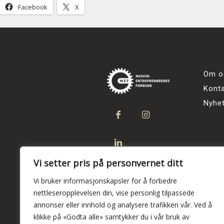
Facebook
X
Om o
Kont
Nyhe
Vi setter pris på personvernet ditt
Vi bruker informasjonskapsler for å forbedre
nettleseropplevelsen din, vise personlig tilpassede
annonser eller innhold og analysere trafikken vår. Ved å
klikke på «Godta alle» samtykker du i vår bruk av